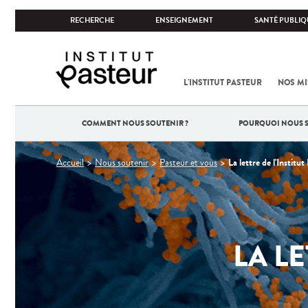
RECHERCHE
ENSEIGNEMENT
SANTÉ PUBLIQ
L'INSTITUT PASTEUR
NOS MI
COMMENT NOUS SOUTENIR ?
POURQUOI NOUS S
Vous
La lettre de l'Institut
Accueil
Nous soutenir
Pasteur et vous
êtes
ici
LA LE