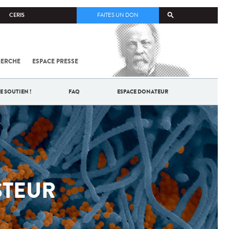
CERIS
FAITES UN DON
HERCHE
ESPACE PRESSE
TOUT SUR
SARS-
COV-2 /
COVID-19
E SOUTIEN !
FAQ
ESPACE DONATEUR
À
L'INSTITUT
PASTEUR
ASTEUR