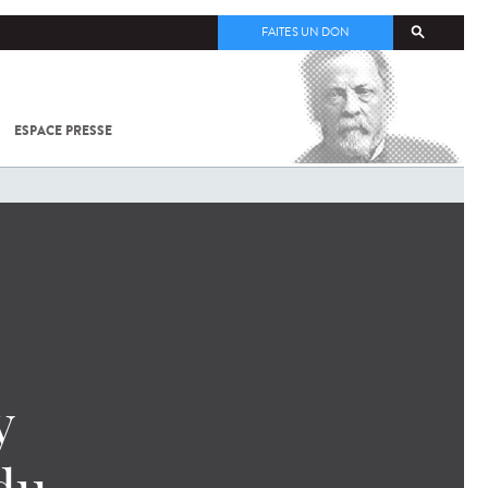
FAITES UN DON
ESPACE PRESSE
TOUT SUR
SARS-
COV-2 /
COVID-19
À
L'INSTITUT
PASTEUR
y