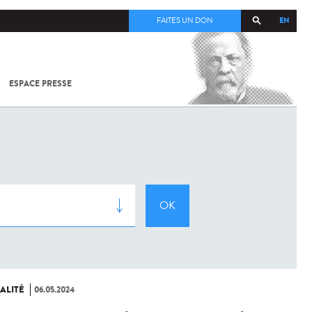
EN
FAITES UN DON
ESPACE PRESSE
TOUT SUR
SARS-
COV-2 /
COVID-19
À
L'INSTITUT
PASTEUR
ALITÉ
06.05.2024