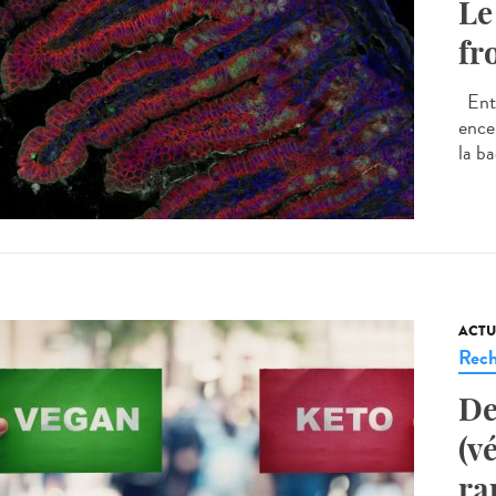
Le
fr
Entr
ence
la ba
ACTU
Rech
De
(v
ra