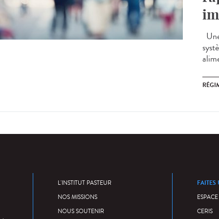
im
Une 
syst
alime
RÉGI
FAITES
L'INSTITUT PASTEUR
NOS MISSIONS
ESPACE
NOUS SOUTENIR
CERIS