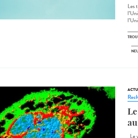
Les 
l’Un
l’Un
TROU
NE
ACTU
Rech
Le
au
Le v