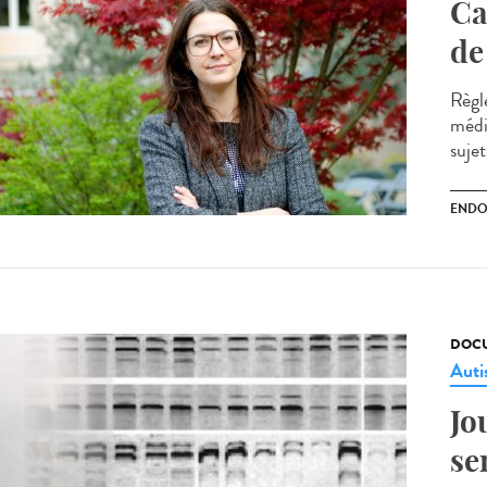
Ca
de
Règl
médi
suje
ENDO
DOCU
Aut
Jo
se