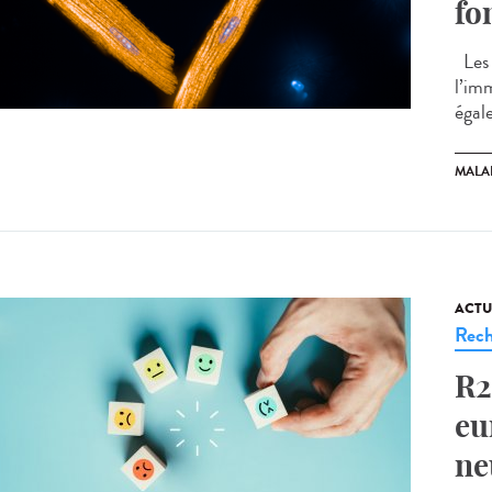
fo
Les 
l’im
égal
MALA
ACTU
Rech
R2
eu
ne