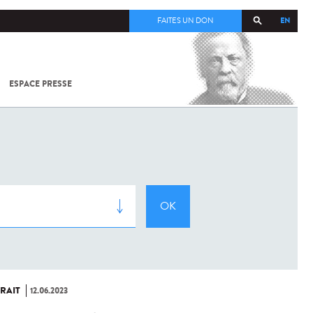
EN
FAITES UN DON
ESPACE PRESSE
TOUT SUR
SARS-
COV-2 /
COVID-19
À
L'INSTITUT
PASTEUR
RAIT
12.06.2023