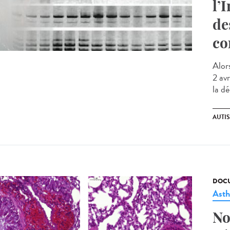
l’
de
co
Alor
2 avr
la d
AUTI
DOCU
Ast
No