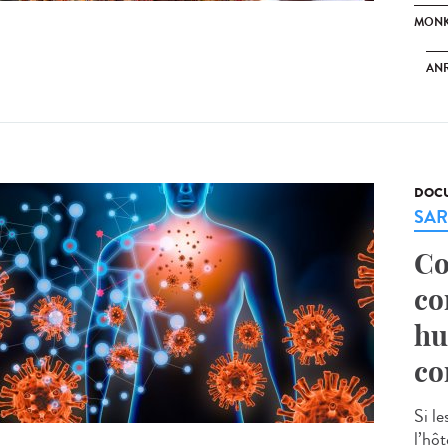
MONK
ANR
DOCU
SAR
Co
co
hu
co
Si l
l’hô