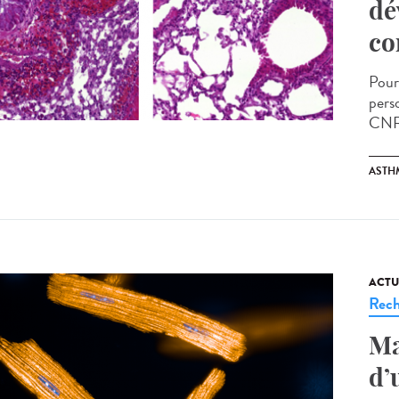
dé
co
Pour
pers
CNRS
ASTH
ACTU
Rech
Ma
d’