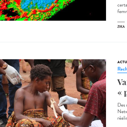
cert
femm
ZIKA
ACTU
Rech
Va
« 
Des 
Netw
réali