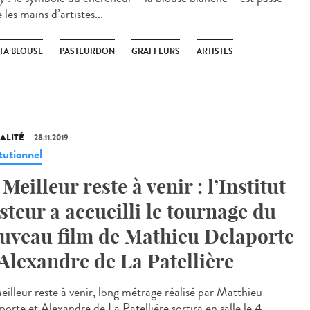
 les mains d’artistes...
 TA BLOUSE
PASTEURDON
GRAFFEURS
ARTISTES
ALITÉ
28.11.2019
tutionnel
 Meilleur reste à venir : l’Institut
steur a accueilli le tournage du
uveau film de Mathieu Delaporte
 Alexandre de La Patellière
eilleur reste à venir, long métrage réalisé par Matthieu
orte et Alexandre de La Patellière sortira en salle le 4