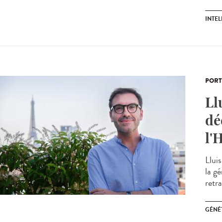
INTEL
PORT
Ll
dé
l'
Llui
la g
retr
GÉNÉ