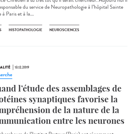
ce Chrétien a su très tôt qu’il serait chercheur. Aujourd’hui il
responsable du service de Neuropathologie à l’hôpital Sainte
à Paris​ et à la...
S
HISTOPATHOLOGIE
NEUROSCIENCES
ALITÉ
13.12.2019
erche
and l’étude des assemblages de
otéines synaptiques favorise la
mpréhension de la nature de la
mmunication entre les neurones