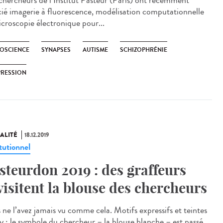
chercheurs de l’Institut Pasteur (Paris) ont récemment
cié imagerie à fluorescence, modélisation computationnelle
icroscopie électronique pour...
OSCIENCE
SYNAPSES
AUTISME
SCHIZOPHRÉNIE
PRESSION
ALITÉ
18.12.2019
tutionnel
steurdon 2019 : des graffeurs
visitent la blouse des chercheurs
 ne l’avez jamais vu comme cela. Motifs expressifs et teintes
hy : le symbole du chercheur – la blouse blanche – est passé