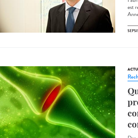
Fabri
est 
Anne 
SEPSI
ACTU
Rech
Qu
pr
co
co