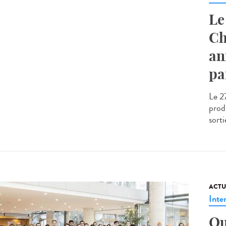
Le
Ch
an
pa
Le 2
produ
sorti
ACTU
Inte
Qu