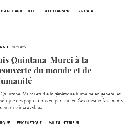
LIGENCE ARTIFICIELLE
DEEP LEARNING
BIG DATA
RAIT
18.11.2019
uis Quintana-Murci à la
couverte du monde et de
Humanité
s Quintana-Murci étudie la génétique humaine en général et
énétique des populations en particulier. Ses travaux fascinants
acent une incroyable...
TIQUE
ÉPIGÉNÉTIQUE
MILIEU INTÉRIEUR