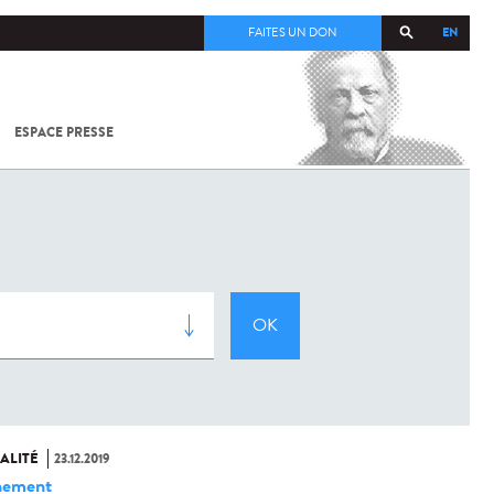
EN
FAITES UN DON
ESPACE PRESSE
TOUT SUR
SARS-
COV-2 /
COVID-19
À
L'INSTITUT
PASTEUR
ALITÉ
23.12.2019
nement