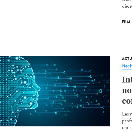
déce
FILM
ACTU
Rech
In
no
co
Les 
prof
dans 