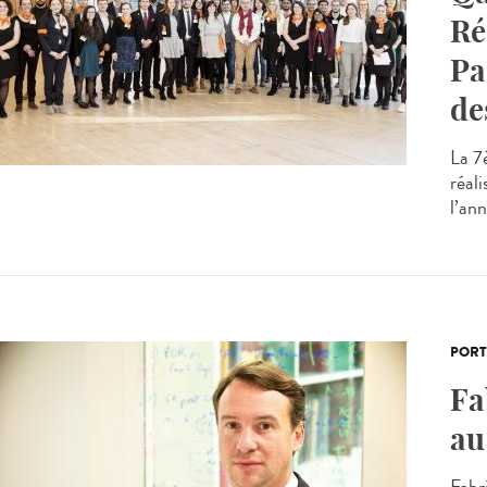
Ré
Pa
de
La 7
réali
l’ann
PORT
Fa
au