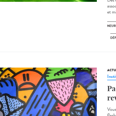
Des 
asso
et m
NEUR
DÉ
ACTU
Insti
Pa
re
Vous
flas