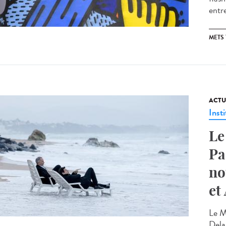
entre
METS
ACTU
Insti
Le
Pa
no
et
Le M
Delap