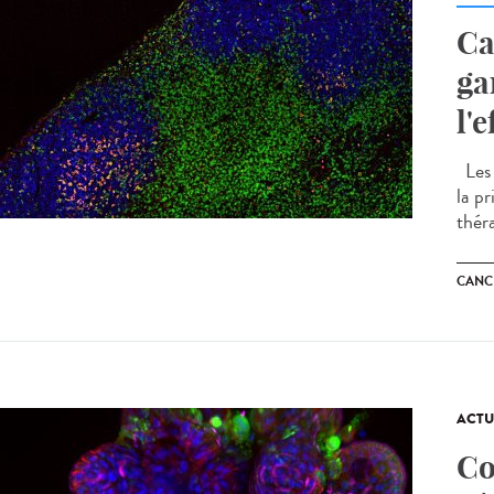
Ca
ga
l'
Les 
la p
thér
CANC
ACTU
Co