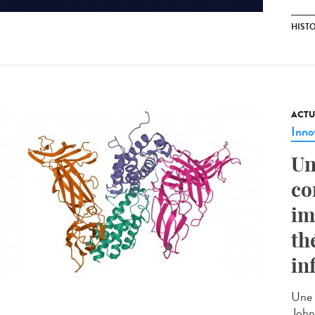
HIST
ACTU
Inno
Un
co
im
th
in
Une 
John