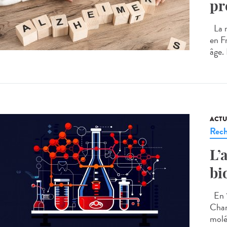
pr
La m
en F
âge. 
ACTU
Rech
L’
bi
En 1
Chan
molé