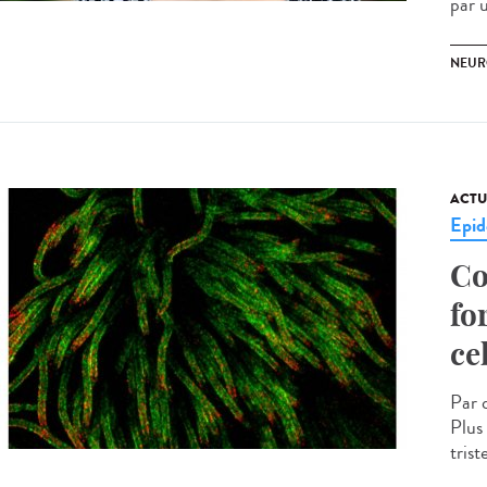
par u
NEUR
ACTU
Epid
Co
fo
ce
Par 
Plus
tris