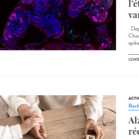
l’
va
Depu
Chaq
spike
COVID
ACTU
Rech
Al
ré