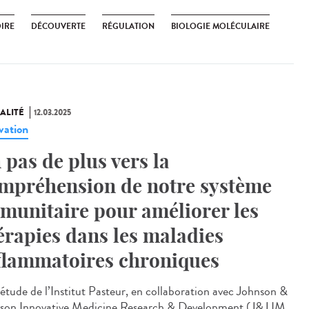
OIRE
DÉCOUVERTE
RÉGULATION
BIOLOGIE MOLÉCULAIRE
ALITÉ
12.03.2025
vation
 pas de plus vers la
mpréhension de notre système
munitaire pour améliorer les
érapies dans les maladies
flammatoires chroniques
étude de l’Institut Pasteur, en collaboration avec Johnson &
son Innovative Medicine Research & Development (J&J IM