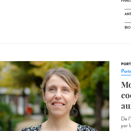
PHAG
ANT
BI
PORT
Portr
Mo
co
au
De l
par 