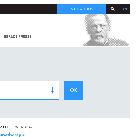
EN
FAITES UN DON
ESPACE PRESSE
TOUT SUR
SARS-
COV-2 /
COVID-19
À
L'INSTITUT
PASTEUR
ALITÉ
27.07.2026
nothérapie