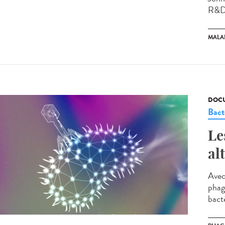
R&D)
MALA
DOCU
Bact
Le
al
Avec
phago
bacté