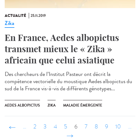
ACTUALITÉ
25.11.2019
Zika
En France, Aedes albopictus
transmet mieux le « Zika »
africain que celui asiatique
Des chercheurs de l’Institut Pasteur ont décrit la
compétence vectorielle du moustique Aedes albopictus du
sud de la France vis-à-vis de différents génotypes...
AEDES ALBOPICTUS
ZIKA
MALADIE ÉMERGENTE
‹ précédent
…
2
3
4
5
6
7
8
9
10
…
suivant ›