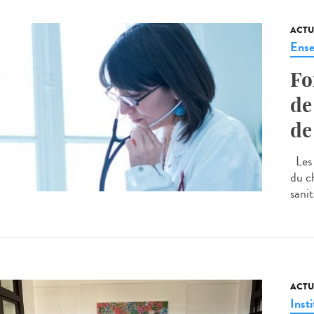
ACTU
Ense
Fo
de
de
Les 
du c
sanit
ACTU
Insti