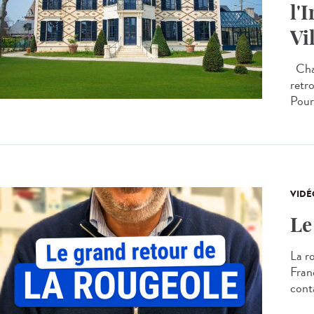
l'
Vi
Chaq
retr
Pour 
VIDÉ
Le
La r
Franc
conta