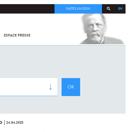
EN
FAITES UN DON
ESPACE PRESSE
TOUT SUR
SARS-
COV-2 /
COVID-19
À
L'INSTITUT
PASTEUR
O
24.04.2025