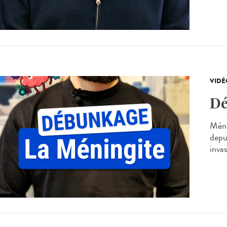
VIDÉ
Dé
Méni
depu
inva