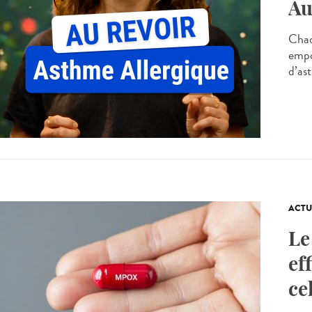
Au
Chaq
empo
d’as
ACTU
Le
ef
ce