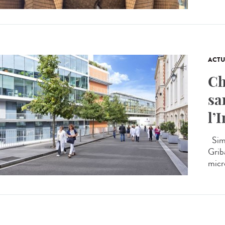
ACTU
Ch
sa
l’
Simo
Griba
micro