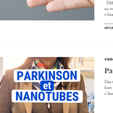
Débu
au mp
n’éta
MPO
VIDÉ
Pa
Des t
bien
c’éta