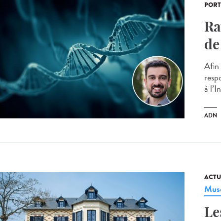
PORT
Ra
de
Afin
resp
à l’I
ADN
ACTU
Musé
Le