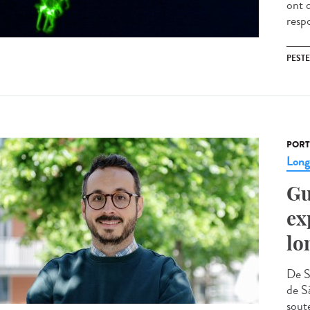
ont 
resp
PESTE
PORT
Lon
Gu
ex
lo
De S
de Sã
sout