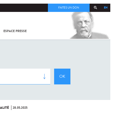
EN
FAITES UN DON
ESPACE PRESSE
TOUT SUR
SARS-
COV-2 /
COVID-19
À
L'INSTITUT
PASTEUR
ALITÉ
28.05.2025