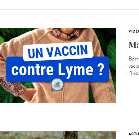
VIDÉ
Ma
Borr
vacc
l’Ins
ACTU