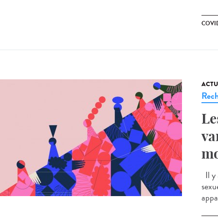
COVI
ACTU
Rech
Le
va
mo
Il y
sexu
appar