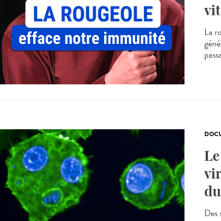
vit
La r
génér
passa
DOCU
Le
vi
du
Des 