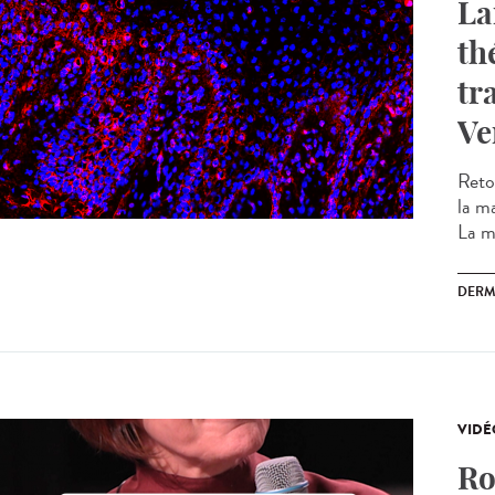
La
th
tr
Ve
Reto
la m
La m
DERM
VIDÉ
Ro