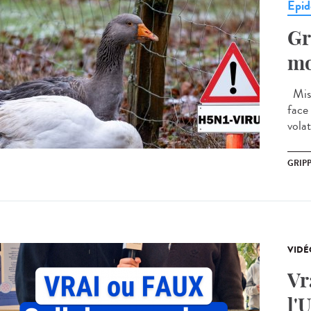
Epid
Gr
mo
Mise
face 
volat
GRIPP
VIDÉ
Vr
l'