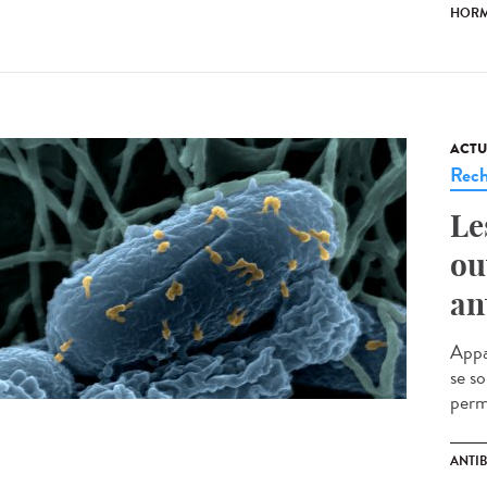
HOR
ACTU
Rech
Le
ou
an
Appar
se s
perme
ANTI