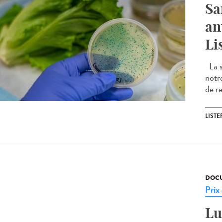
Sa
an
Li
La s
notr
de r
LIST
DOCU
Prix
Lu