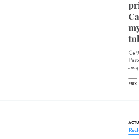
pr
Ca
my
tu
Ce 9
Past
Jacqu
PRIX
ACTU
Rech