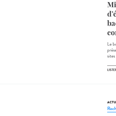
Mi
d’
ba
co
Le bo
prés
sites
LISTE
ACTU
Rech