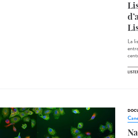
Li
d’
Li
La li
entr
cent
LIST
DOCU
Cane
Na