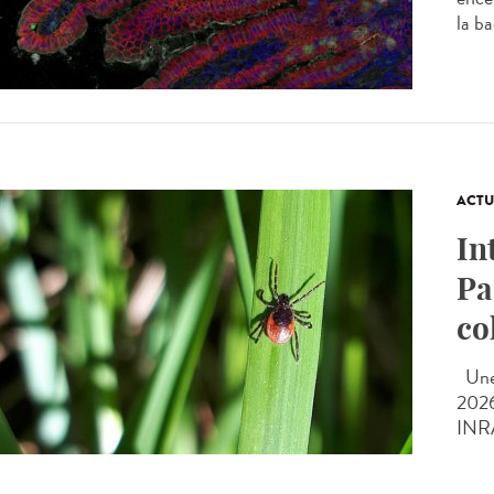
la ba
ACTU
In
Pa
co
Une 
2026
INRAE