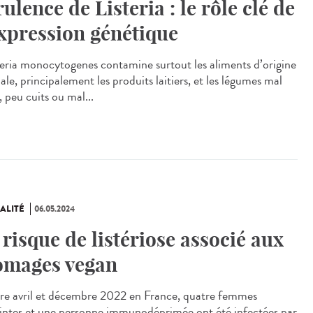
rulence de Listeria : le rôle clé de
expression génétique
eria monocytogenes contamine surtout les aliments d’origine
le, principalement les produits laitiers, et les légumes mal
, peu cuits ou mal...
ALITÉ
06.05.2024
 risque de listériose associé aux
omages vegan
e avril et décembre 2022 en France, quatre femmes
intes et une personne immunodéprimée ont été infectées par