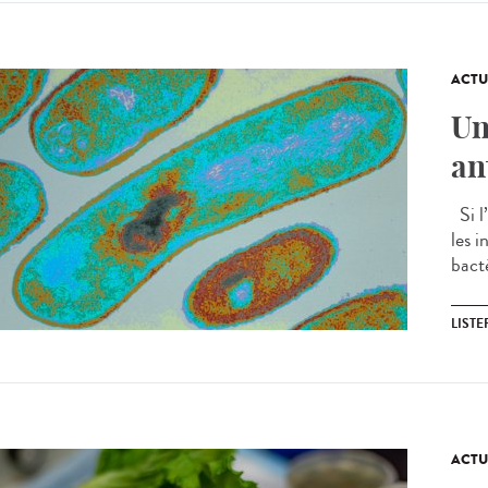
ACTU
Un
an
Si l
les 
bact
LIST
ACTU