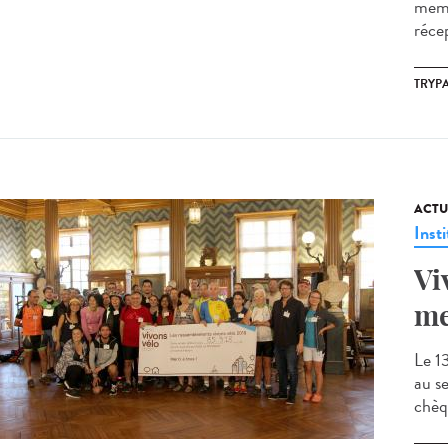
memb
récep
TRYP
ACTU
Insti
Vi
me
Le 13
au s
chèq