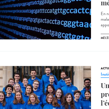
mé
En n
mala
appo
MÉCÉ
ACTU
Insti
Un
pr
l’