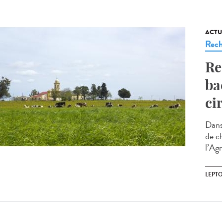
ACTU
Rech
Re
ba
ci
Dans
de c
l’Agr
LEPT