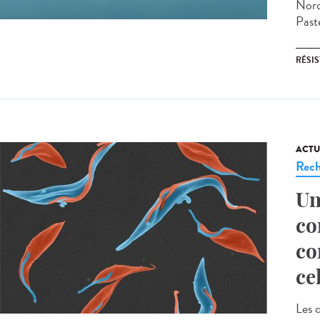
Nord)
Paste
RÉSI
ACTU
Rech
Un
co
co
ce
Les c