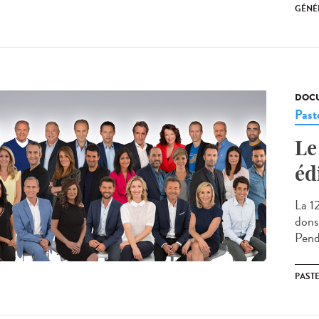
GÉNÉ
DOCU
Past
Le
é
La 1
dons
Pend
PAST