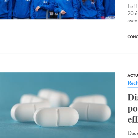
Le 1
20 é
avec 
CONC
ACTU
Rech
Di
po
ef
Des 