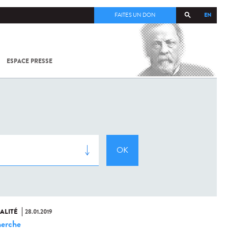
EN
FAITES UN DON
ESPACE PRESSE
TOUT SUR
SARS-
COV-2 /
COVID-19
À
L'INSTITUT
PASTEUR
ALITÉ
28.01.2019
erche