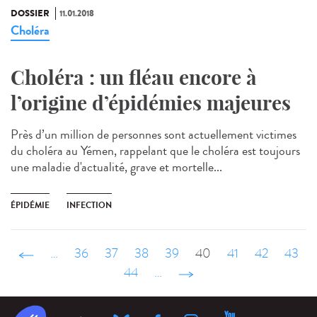
DOSSIER
11.01.2018
Choléra
Choléra : un fléau encore à
l’origine d’épidémies majeures
Près d’un million de personnes sont actuellement victimes
du choléra au Yémen, rappelant que le choléra est toujours
une maladie d'actualité, grave et mortelle...
ÉPIDÉMIE
INFECTION
‹ précédent
…
36
37
38
39
40
41
42
43
44
…
suivant ›