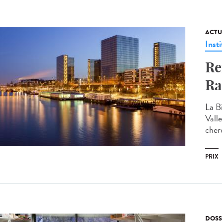
ACTU
Insti
Re
Ra
La B
Vall
cherc
PRIX
DOSS