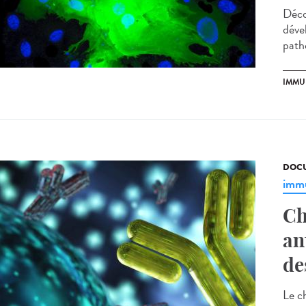
Déco
déve
patho
IMMU
DOCU
immu
Ch
an
de
Le c