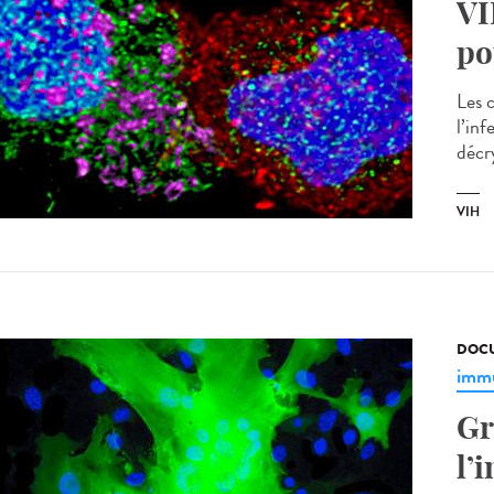
VI
po
Les 
l’in
décry
VIH
DOCU
immu
Gr
l’