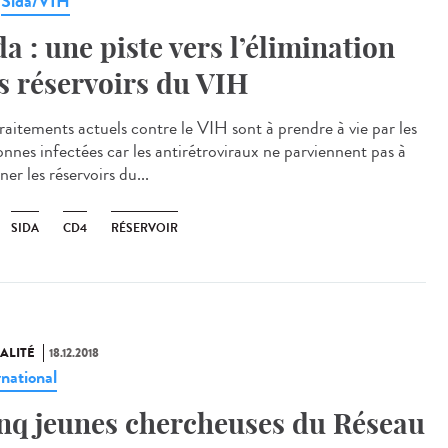
Sida/VIH
,
da : une piste vers l’élimination
s réservoirs du VIH
traitements actuels contre le VIH sont à prendre à vie par les
onnes infectées car les antirétroviraux ne parviennent pas à
ner les réservoirs du...
SIDA
CD4
RÉSERVOIR
ALITÉ
18.12.2018
rnational
nq jeunes chercheuses du Réseau