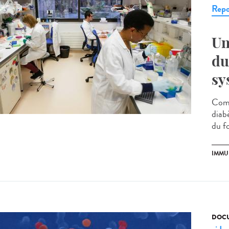
Repo
Un
du
sy
Comp
diabè
du fo
IMMU
DOCU