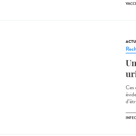
VACC
ACTU
Rech
Un
ur
Ces 
évide
d’êt
INFE