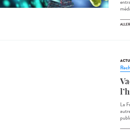
entr
médi
ALLE
ACTU
Rech
Va
l’
La F
autr
publi