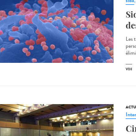
sida
Si
de
Les 
pers
élimi
VIH
ACTU
Inte
Ci