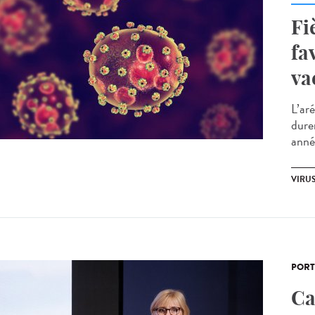
Fi
fa
va
L’ar
dure
anné
VIRU
PORT
Ca