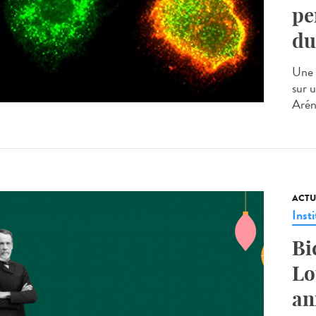
pe
du
Une 
sur 
Arén
ACTU
Insti
Bi
Lo
an