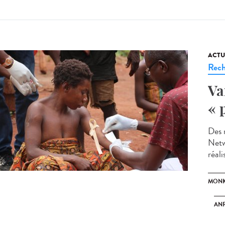
ACTU
Rech
Va
« 
Des 
Netw
réali
MONK
ANR