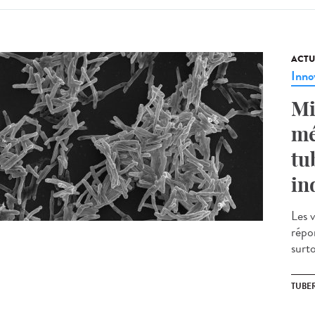
ACTU
Inno
Mi
mé
tu
in
Les v
répo
surt
TUBE