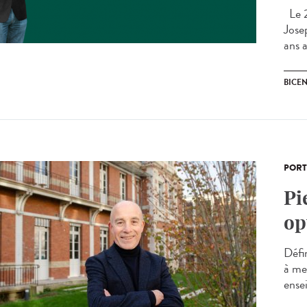
Le 2
Jose
ans a
BICEN
PORT
Pi
op
Défi
à me
ensei