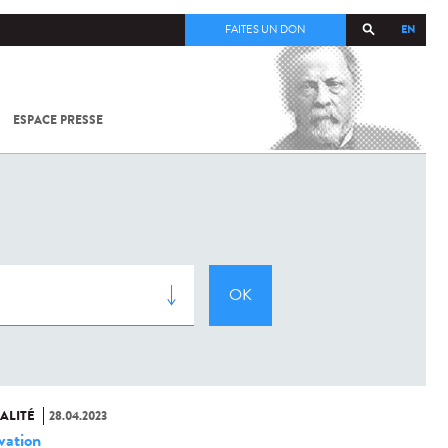
EN
FAITES UN DON
ESPACE PRESSE
TOUT SUR
SARS-
COV-2 /
COVID-19
À
L'INSTITUT
PASTEUR
ALITÉ
28.04.2023
vation