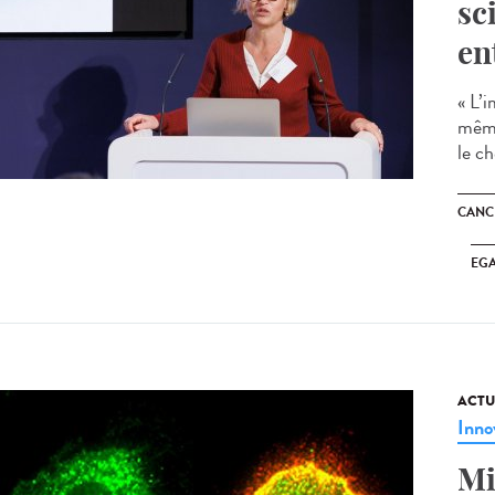
sc
en
« L’i
même
le c
CANC
EGA
ACTU
Inno
Mi