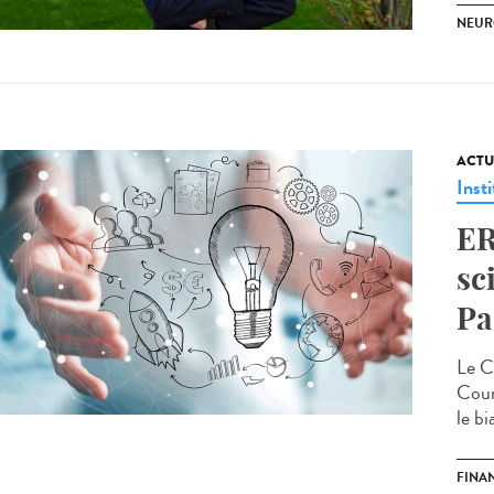
NEUR
ACTU
Insti
ER
sc
Pa
Le C
Coun
le bi
FINA