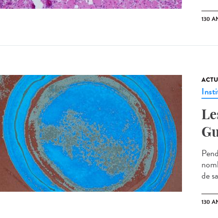
130 A
ACTU
Insti
Le
Gu
Pend
nomb
de sa
130 A