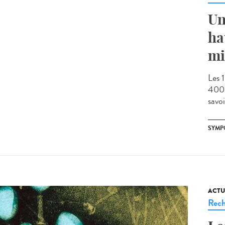
Un
ha
mi
Les 1
400 
savoi
SYMP
ACTU
Rech