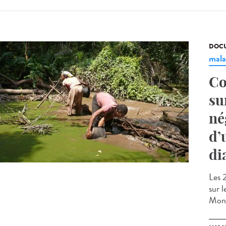
DOCU
mala
Co
su
né
d’
di
Les 
sur 
Mont