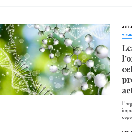
ACTU
virus
Le
l’
ce
pr
ac
L’or
impo
cepen