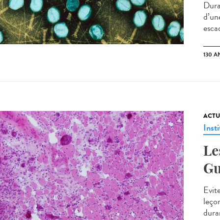
Duran
d’un
esca
130 A
ACTU
Insti
Le
Gu
Evite
leço
duran