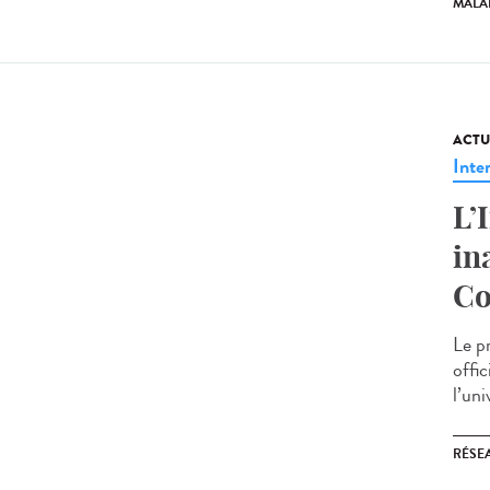
MALA
ACTU
Inte
L’
in
Co
Le p
offi
l’un
RÉSEA