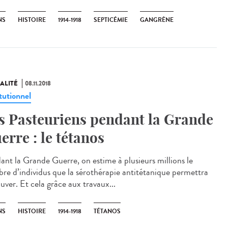
NS
HISTOIRE
1914-1918
SEPTICÉMIE
GANGRÈNE
ALITÉ
08.11.2018
tutionnel
s Pasteuriens pendant la Grande
erre : le tétanos
ant la Grande Guerre, on estime à plusieurs millions le
re d’individus que la sérothérapie antitétanique permettra
uver. Et cela grâce aux travaux...
NS
HISTOIRE
1914-1918
TÉTANOS