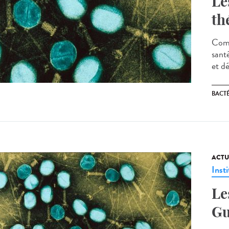
Le
th
Comm
sant
et d
BACT
ACTU
Insti
Le
Gu