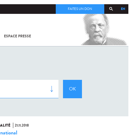
EN
FAITES UN DON
ESPACE PRESSE
TOUT SUR
SARS-
COV-2 /
COVID-19
À
L'INSTITUT
PASTEUR
ALITÉ
21.11.2018
rnational