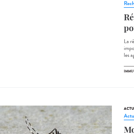
Rech
Ré
po
La r
impo
les a
IMMU
ACTU
Actu
Mo