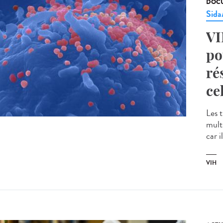
DOCU
Sid
VI
po
ré
ce
Les 
multi
car i
VIH