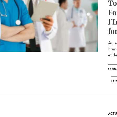
To
Fo
l’
fo
Au se
Fran
et de
CORO
FO
ACTU