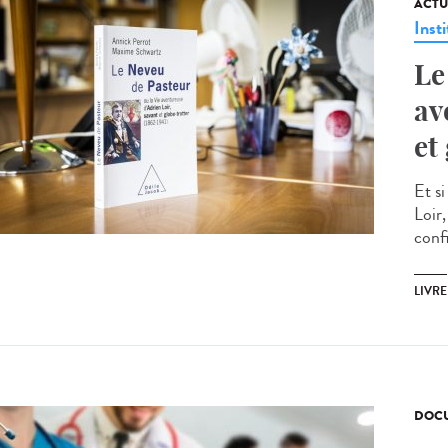
ACTU
Insti
Le
av
et
Et s
Loir
conf
LIVRE
DOCU