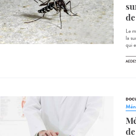
su
de
Le m
la s
qui e
AEDE
DOCU
Méni
Mé
de