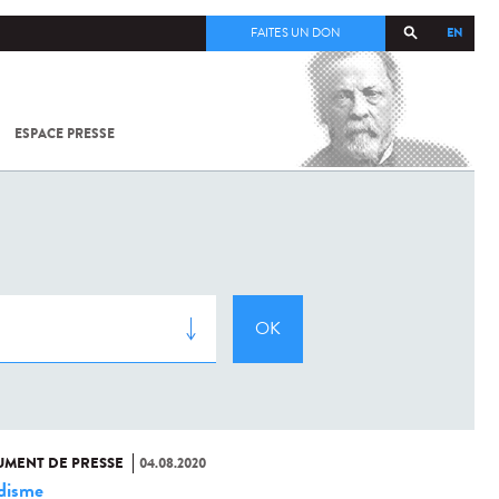
EN
FAITES UN DON
ESPACE PRESSE
TOUT SUR
SARS-
COV-2 /
COVID-19
À
L'INSTITUT
PASTEUR
MENT DE PRESSE
04.08.2020
disme