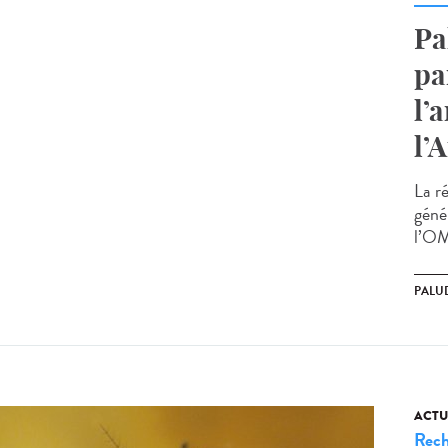
Pa
pa
l’
l’
La ré
géné
l’OM
PALU
ACTU
Rech