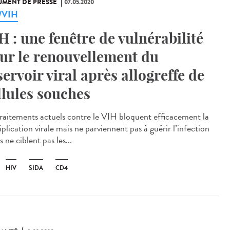
MENT DE PRESSE
07.05.2020
a/VIH
H : une fenêtre de vulnérabilité
ur le renouvellement du
servoir viral après allogreffe de
llules souches
traitements actuels contre le VIH bloquent efficacement la
plication virale mais ne parviennent pas à guérir l’infection
ls ne ciblent pas les...
HIV
SIDA
CD4