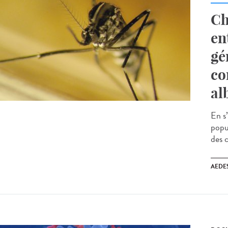
Ch
en
gé
co
al
En s
popu
des c
AEDE