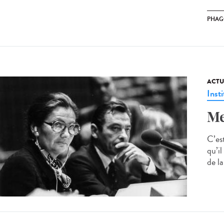
PHAG
ACTU
Insti
Me
C’est
qu’il
de la