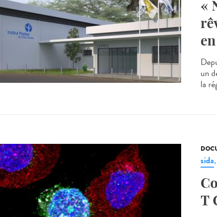
« 
rê
en
Depui
un de
la ré
DOCU
sida
Co
T 