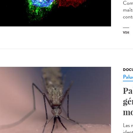
Comp
maîtr
contr
VIH
DOCU
Palu
Pa
gé
mo
Les 
ident