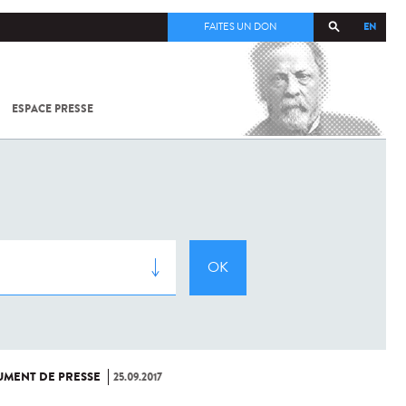
EN
FAITES UN DON
ESPACE PRESSE
TOUT SUR
SARS-
COV-2 /
COVID-19
À
L'INSTITUT
PASTEUR
MENT DE PRESSE
25.09.2017