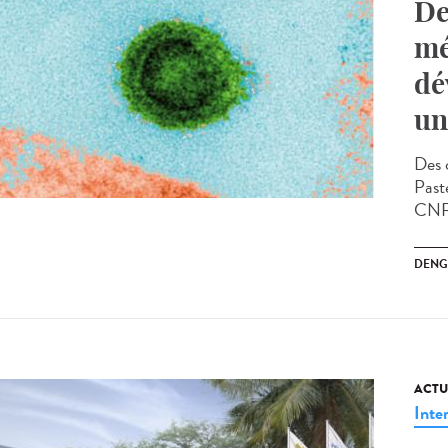
De
mé
dé
un
Des c
Past
CNRS
DENG
ACTU
Inte