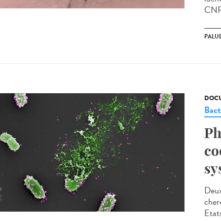
CNRS
PALU
DOCU
Bact
Ph
co
sy
Deux
cher
Etat