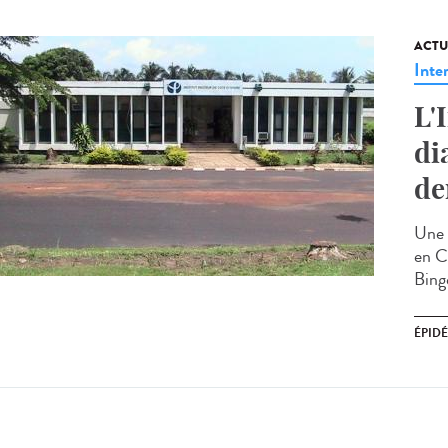
ACTU
Inte
L'
di
de
Une 
en Co
Binge
ÉPID