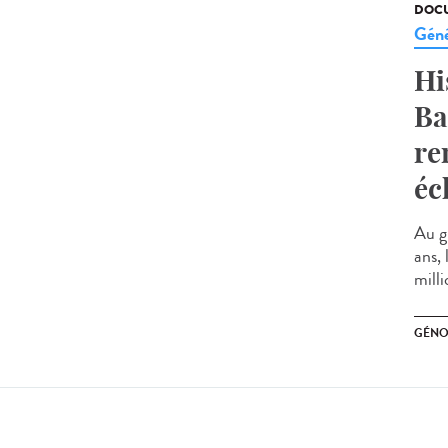
DOCU
Géné
Hi
Ba
re
éc
Au g
ans,
milli
GÉNO