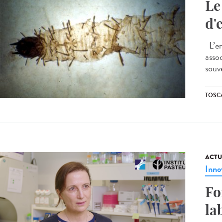
Le
d'
L’en
asso
souve
TOSC
ACTU
Inno
Fo
la