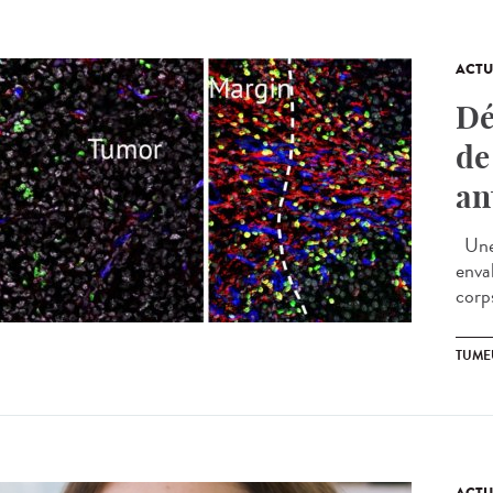
ACTU
Dé
de
an
Une 
envah
corps
TUME