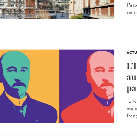
Past
sensi
ACTU
L’
au
pa
« No
maje
franç