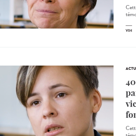
Cett
témoi
VIH
ACTU
40
pa
vi
fo
Cett
témoi