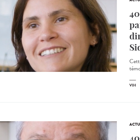
ACTU
40
pa
di
Si
Cett
témoi
VIH
ACTU
40