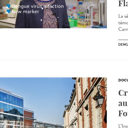
Fl
La s
témo
Carn
DENG
DOCU
Cr
au
Fo
L’In