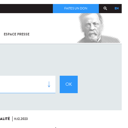
EN
FAITES UN DON
ESPACE PRESSE
TOUT SUR
SARS-
COV-2 /
COVID-19
À
L'INSTITUT
PASTEUR
ALITÉ
11.12.2023