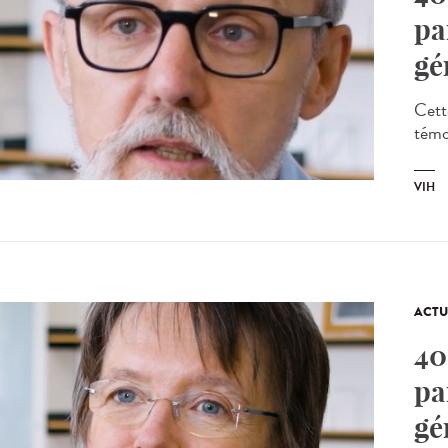
pa
gé
Cett
témoi
VIH
ACTU
40
pa
gé