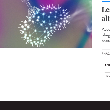
Le
al
Avec
phago
bacté
PHAG
ANT
BI