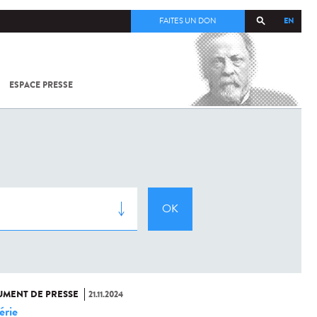
EN
FAITES UN DON
ESPACE PRESSE
TOUT SUR
SARS-
COV-2 /
COVID-19
À
L'INSTITUT
PASTEUR
MENT DE PRESSE
21.11.2024
érie