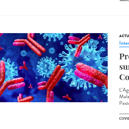
VARI
ACTU
Inte
Pr
su
Co
L’Ag
Mala
Paste
COVI