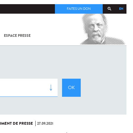
EN
FAITES UN DON
ESPACE PRESSE
TOUT SUR
SARS-
COV-2 /
COVID-19
À
L'INSTITUT
PASTEUR
MENT DE PRESSE
27.09.2021