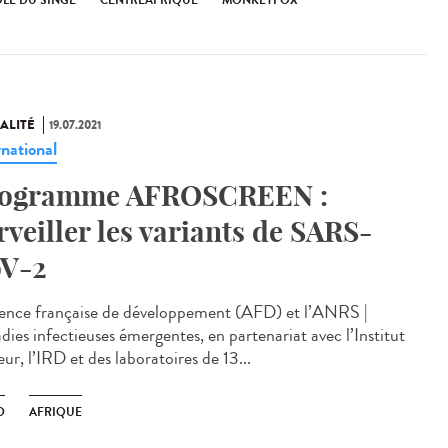
OLE DU SINGE
CENTREAFRIQUE
MONKEYPOX
ALITÉ
19.07.2021
rnational
ogramme AFROSCREEN :
rveiller les variants de SARS-
V-2
ence française de développement (AFD) et l’ANRS |
dies infectieuses émergentes, en partenariat avec l’Institut
ur, l’IRD et des laboratoires de 13...
D
AFRIQUE