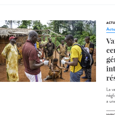
ACTU
Actu
Va
ce
gé
in
ré
La v
négl
a une