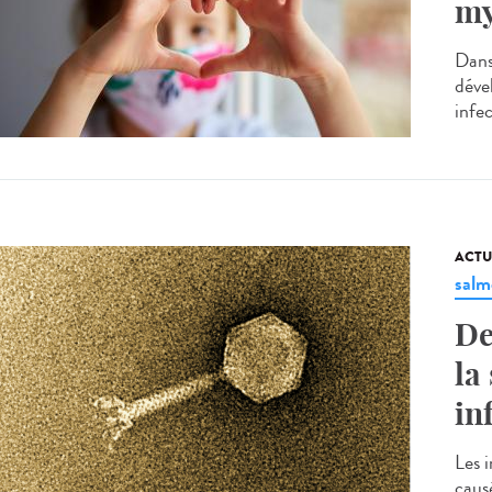
my
Dans
déve
infe
ACTU
salm
De
la
in
Les i
caus