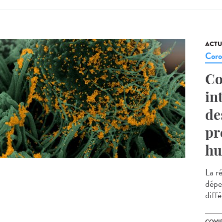
ACTU
Coro
Co
in
de
pr
hu
La r
dépe
diffé