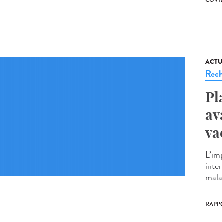
COVID
ACTU
Rech
Pl
av
va
L’imp
inte
malad
RAPP