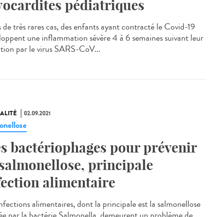
ocardites pédiatriques
 de très rares cas, des enfants ayant contracté le Covid-19
loppent une inflammation sévère 4 à 6 semaines suivant leur
ction par le virus SARS-CoV...
ALITÉ
02.09.2021
onellose
s bactériophages pour prévenir
 salmonellose, principale
fection alimentaire
nfections alimentaires, dont la principale est la salmonellose
ée par la bactérie Salmonella, demeurent un problème de