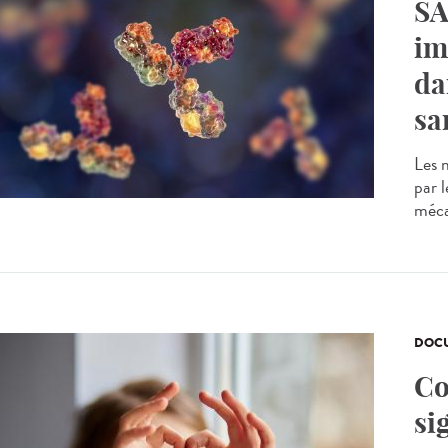
SA
im
da
sa
Les 
par 
méca
DOCU
Co
si