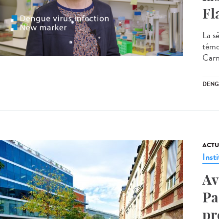
Fl
La s
témo
Carn
DENG
ACTU
Insti
Av
Pa
pr