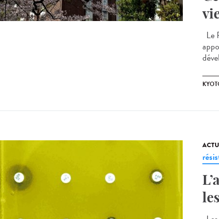
vi
Le P
appo
déve
KYOT
ACTU
rési
L’
le