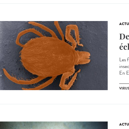
ACTU
De
éc
Les f
inse
En Eu
VIRU
ACTU