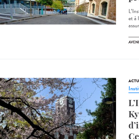
L’Ins
et à 
assum
AVEN
ACTU
Insti
L’
Ky
d’
Ce