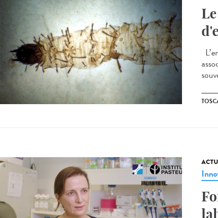
Le
d'
L’en
asso
souve
TOSC
ACTU
Inno
Fo
la