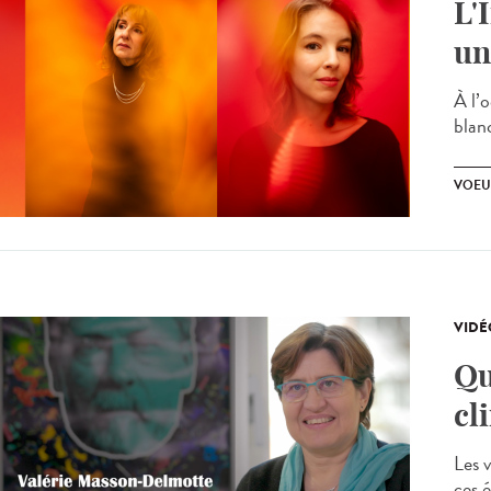
L'
un
À l’o
blan
VOEU
VIDÉ
Qu
cl
Les v
ces 