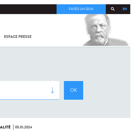
EN
FAITES UN DON
ESPACE PRESSE
TOUT SUR
SARS-
COV-2 /
COVID-19
À
L'INSTITUT
PASTEUR
ALITÉ
05.01.2024