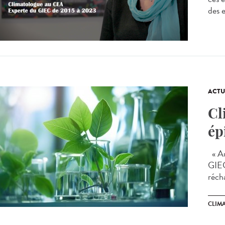
des e
ACTU
Cl
ép
« Au
GIEC
récha
CLIM