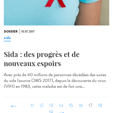
DOSSIER
10.07.2017
sida
Sida : des progrès et de
nouveaux espoirs
Avec près de 40 millions de personnes décédées des suites
du sida (source OMS 2017), depuis la découverte du virus
(VIH) en 1983, cette maladie est de fait une...
‹ précédent
…
11
12
13
14
15
16
17
18
19
suivant ›