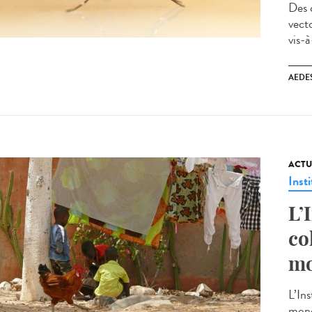
Des 
vect
vis-à
AEDE
ACTU
Insti
L’
co
mo
L’Ins
mond