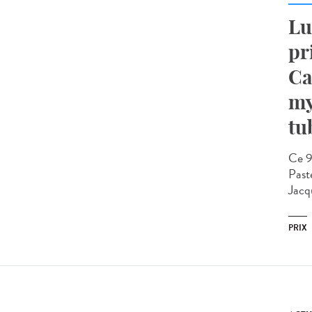
Lu
pr
Ca
my
tu
Ce 9
Past
Jacqu
PRIX