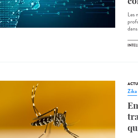
co
Les 
prof
dans 
INTEL
ACTU
Zika
En
tr
qu