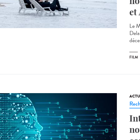
no
et
Le M
Delap
déce
FILM
ACTU
Rech
In
no