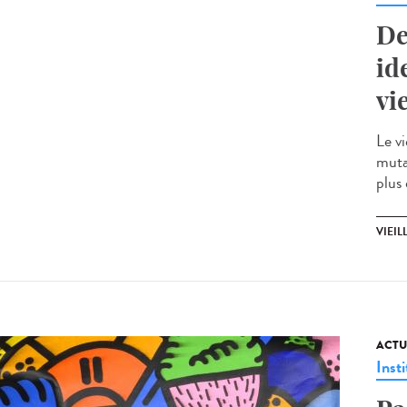
De
id
vi
Le vi
muta
plus 
VIEIL
ACTU
Insti