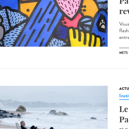
Pa
re
Vous
flas
entre
METS
ACTU
Insti
Le
Pa