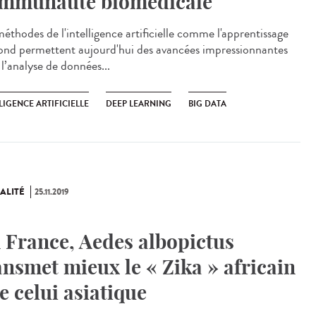
mmunauté biomédicale
méthodes de l'intelligence artificielle comme l'apprentissage
ond permettent aujourd'hui des avancées impressionnantes
l’analyse de données...
LIGENCE ARTIFICIELLE
DEEP LEARNING
BIG DATA
ALITÉ
25.11.2019
 France, Aedes albopictus
ansmet mieux le « Zika » africain
e celui asiatique