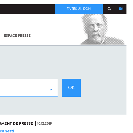
EN
FAITES UN DON
ESPACE PRESSE
TOUT SUR
SARS-
COV-2 /
COVID-19
À
L'INSTITUT
PASTEUR
MENT DE PRESSE
10.12.2019
 canetti