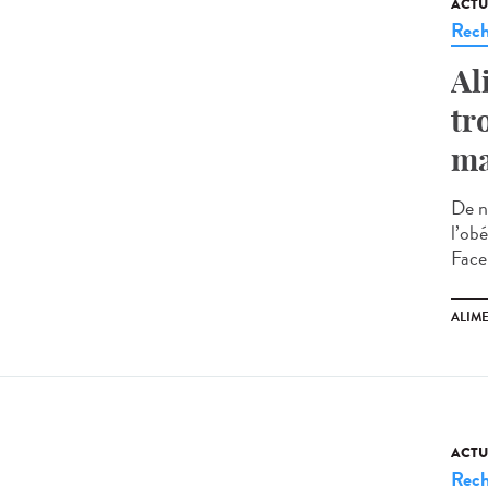
ACTU
Rech
Al
tr
ma
De n
l’obé
Face 
ALIM
ACTU
Rech