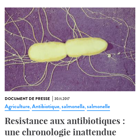
DOCUMENT DE PRESSE
30.11.2017
Agriculture
Antibiotique
salmonella
salmonelle
,
,
,
Resistance aux antibiotiques :
une chronologie inattendue