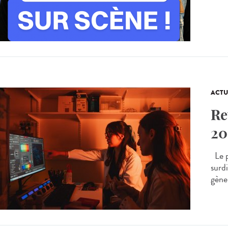
ACTU
Re
20
Le p
surdi
gène