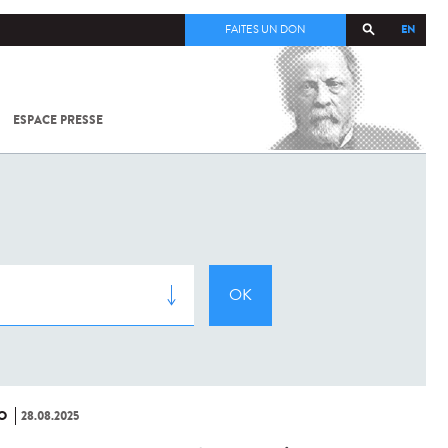
EN
FAITES UN DON
ESPACE PRESSE
TOUT SUR
SARS-
COV-2 /
COVID-19
À
L'INSTITUT
PASTEUR
O
28.08.2025