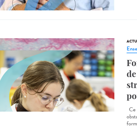
ACTU
Ense
Fo
de
st
po
Ce p
obst
forma