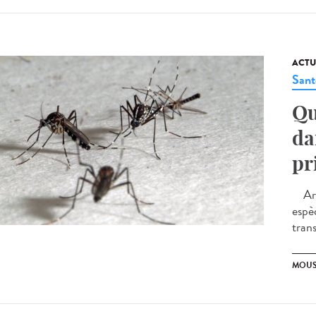
ACTU
Sant
Qu
da
pr
Arti
espè
tran
MOUS