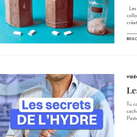
Les 1
collo
créa
BIOL
VIDÉ
Le
Tu c
cach
Paste