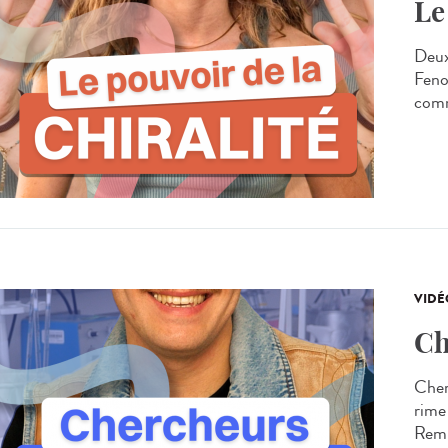
Le
Deux
Fenou
comm
VIDÉ
Ch
Cherc
rime
Remi