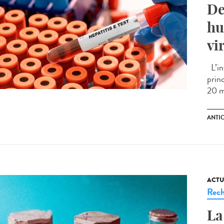
De
hu
vi
L’in
prin
20 m
ANTI
ACTU
Rech
La