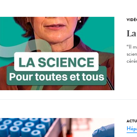
VIDÉ
La
“Il 
scien
céré
ACTU
Hépa