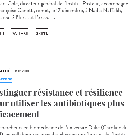
art Cole, directeur général de l’Institut Pasteur, accompagné
rançoise Canetti, remet, le 17 décembre, à Nadia Naffakh,
heur à l’Institut Pasteur...
TTI
NAFFAKH
GRIPPE
ALITÉ
11.12.2018
erche
stinguer résistance et résilience
ur utiliser les antibiotiques plus
ficacement
chercheurs en biomédecine de l’université Duke (Caroline du
, en collaboration avec des chercheurs d’Inria et de l’Institut