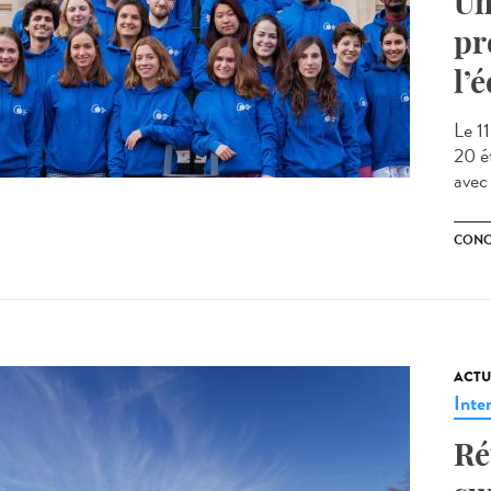
Un
pr
l’
Le 1
20 é
avec 
CONC
ACTU
Inte
Ré