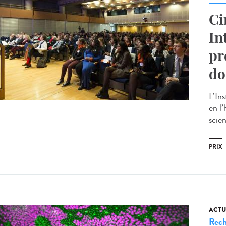
Ci
In
pr
do
L’In
en l
scien
PRIX
ACTU
Rech