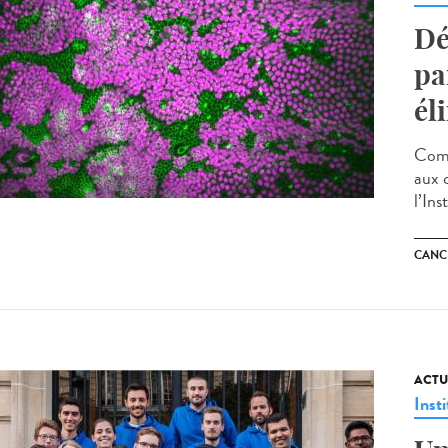
Dé
pa
él
Comm
aux 
l’Ins
CANC
ACTU
Insti