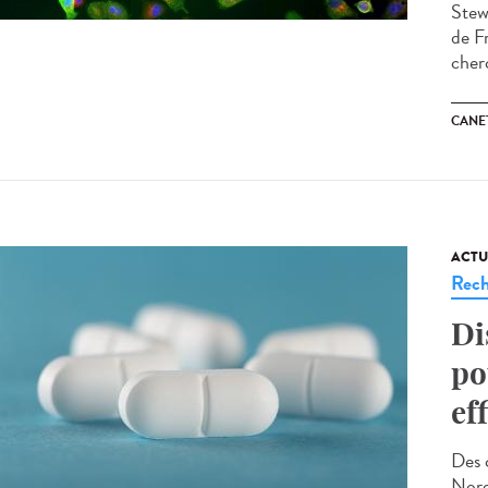
Stew
de F
cherc
CANE
ACTU
Rech
Di
po
ef
Des 
Nord)