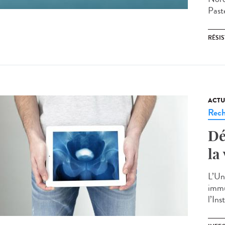
Paste
RÉSI
ACTU
Rech
Dé
la
L’Un
immun
l’Ins