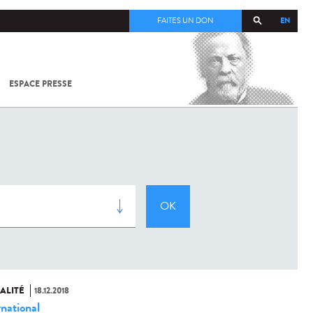
EN
FAITES UN DON
ESPACE PRESSE
TOUT SUR
SARS-
COV-2 /
COVID-19
À
L'INSTITUT
PASTEUR
ALITÉ
18.12.2018
rnational