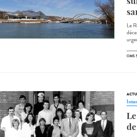
su
sa
Le Ré
déce
urge
OMS 
ACTU
Inte
Le
de