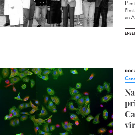
L’en
l’In
en Al
ENSE
DOCU
Cane
Na
pr
Ca
vi