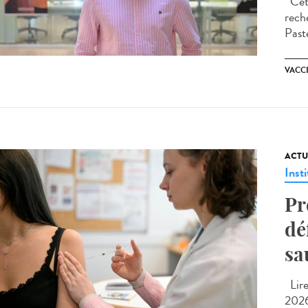
Cet a
rech
Past
VACC
ACTU
Insti
Pr
dé
sa
Lire 
2026