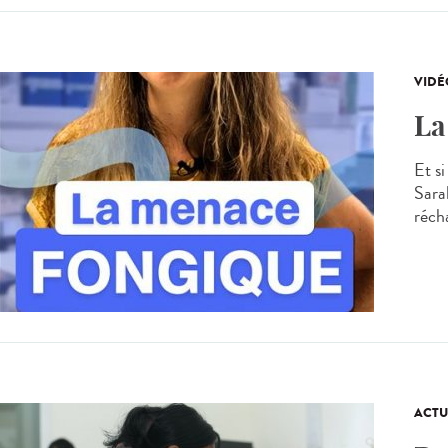
VIDÉ
La
Et s
Sarah
réch
ACTU