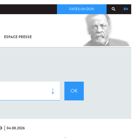
EN
FAITES UN DON
ESPACE PRESSE
TOUT SUR
SARS-
COV-2 /
COVID-19
À
L'INSTITUT
PASTEUR
O
04.08.2026