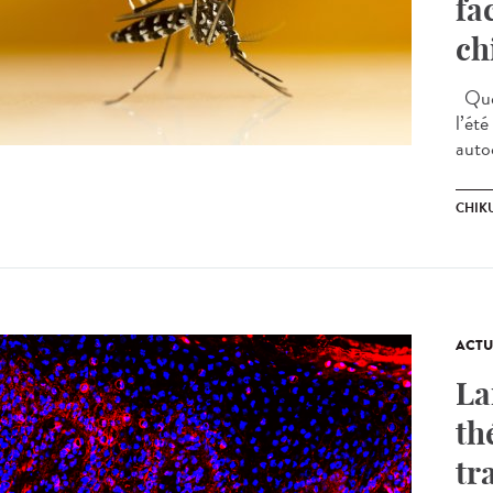
fa
ch
Quel
l’ét
auto
CHIK
ACTU
La
th
tr