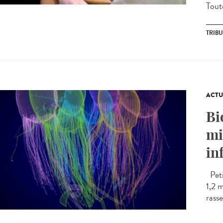
Toute
TRIB
ACTU
Bi
mi
in
Peti
1,2 
rasse