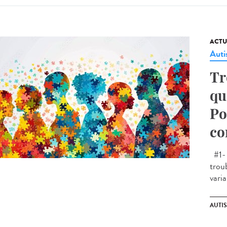
ACTU
Aut
Tr
qu
Po
co
#1- 
trou
varia
AUTI