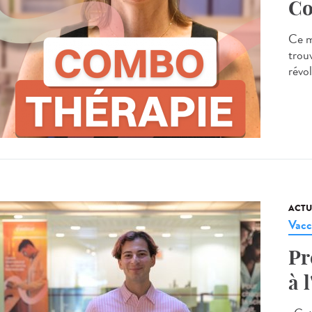
Co
Ce m
trou
révo
ACTU
Vacc
Pr
à l