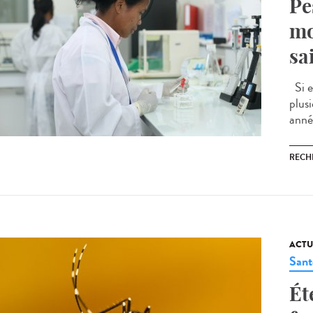
Pe
mo
sa
Si e
plus
anné
RECH
ACTU
Sant
Ét