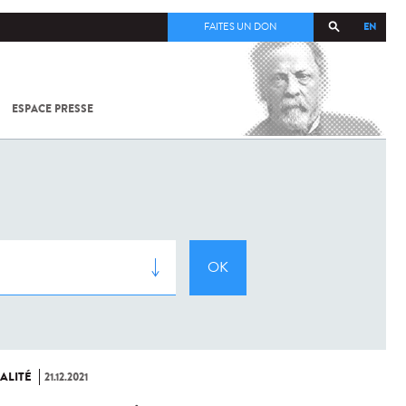
EN
FAITES UN DON
ESPACE PRESSE
TOUT SUR
SARS-
COV-2 /
COVID-19
À
L'INSTITUT
PASTEUR
ALITÉ
21.12.2021