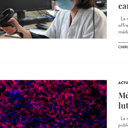
ca
La ré
offre
médic
CHIR
ACTU
Mé
lu
La r
publ