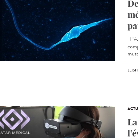
De
mé
pa
L’év
comp
mutat
LEIS
ACTU
La
l’