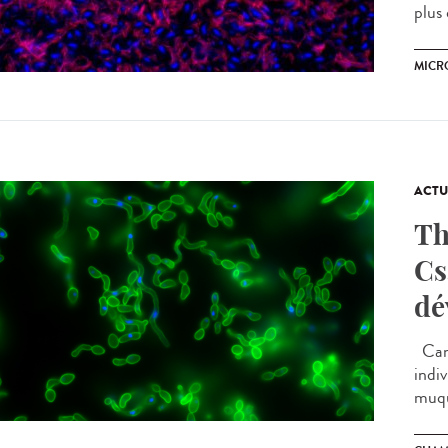
plus
MICR
ACTU
Th
Cs
dé
Cand
indi
muqu