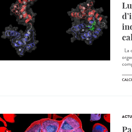
Lu
d’
in
ca
La c
orga
comp
CALC
ACTU
Pa