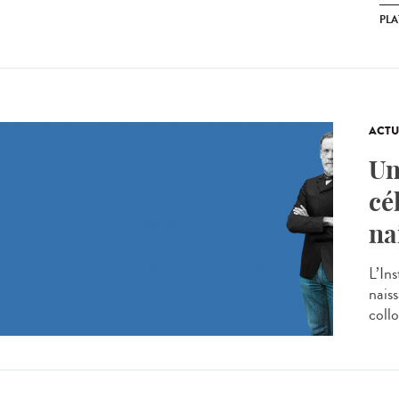
PL
ACTU
Un
cé
na
L’Ins
nais
collo