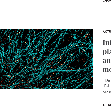
CHAM
ACTU
In
pl
an
mo
De n
d’ob
presq
APPR