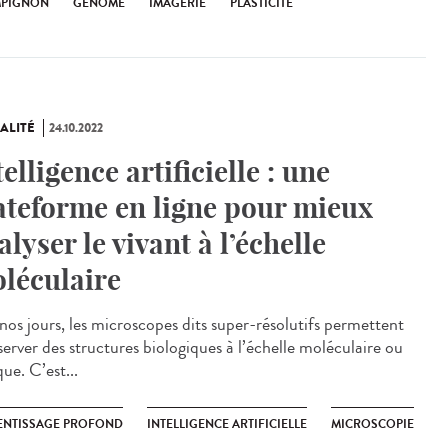
PIGNON
GENOME
IMAGERIE
PLASTICITÉ
ALITÉ
24.10.2022
telligence artificielle : une
ateforme en ligne pour mieux
alyser le vivant à l’échelle
léculaire
os jours, les microscopes dits super-résolutifs permettent
server des structures biologiques à l’échelle moléculaire ou
ue. C’est...
ENTISSAGE PROFOND
INTELLIGENCE ARTIFICIELLE
MICROSCOPIE