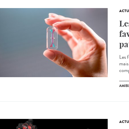
ACTU
Le
fa
pa
Les 
mais
compr
AMIB
ACTU