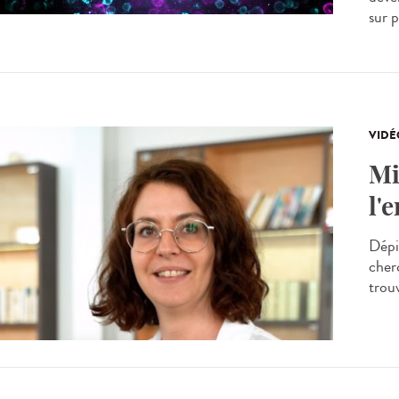
sur 
VIDÉ
Mi
l'
Dépi
cherc
trou