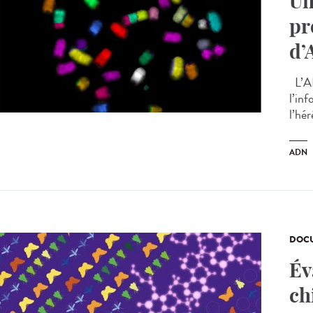
Un
pr
d’
L’AD
l’in
l’hér
ADN
DOCU
Év
ch