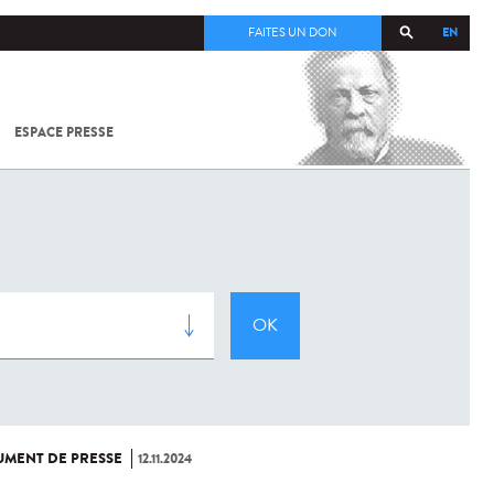
EN
FAITES UN DON
ESPACE PRESSE
TOUT SUR
SARS-
COV-2 /
COVID-19
À
L'INSTITUT
PASTEUR
MENT DE PRESSE
12.11.2024