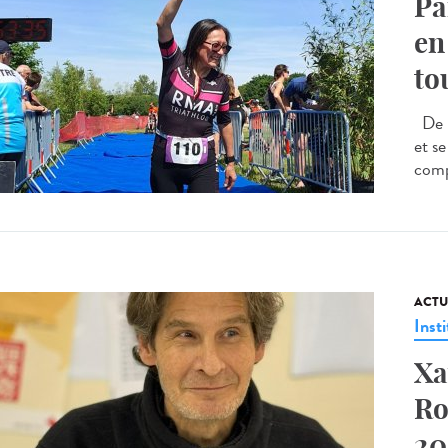
Pa
en
to
De l
et s
comp
ACTU
Insti
Xa
Ro
20