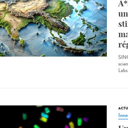
A*
un
st
ma
ré
SING
scie
Labs 
ACTU
Inno