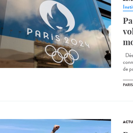
Insti
Pa
vo
mo
Dès 
conne
de pa
PARIS
ACTU