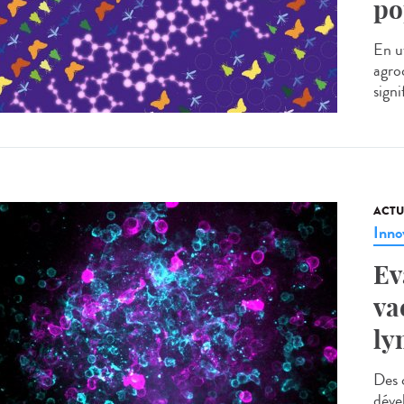
po
En u
agro
signi
ACTU
Inno
Ev
va
ly
Des c
déve