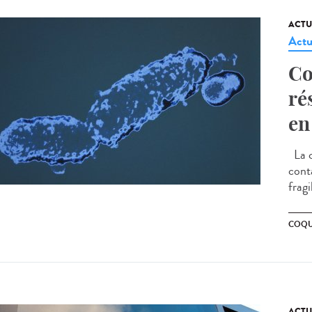
ACTU
Actu
Co
ré
en
La c
cont
frag
COQU
ACTU