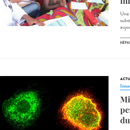
in
Une 
subs
aujou
HÉPAT
ACTU
Inno
Mi
pe
du