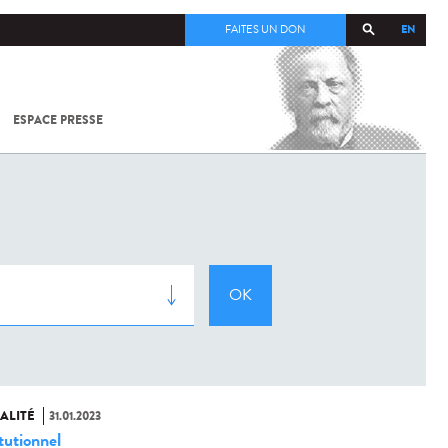
EN
FAITES UN DON
ESPACE PRESSE
TOUT SUR
SARS-
COV-2 /
COVID-19
À
L'INSTITUT
PASTEUR
ALITÉ
31.01.2023
tutionnel