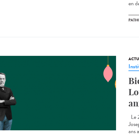
en de
PATH
ACTU
Insti
Bi
Lo
an
Le 2
Jose
ans a