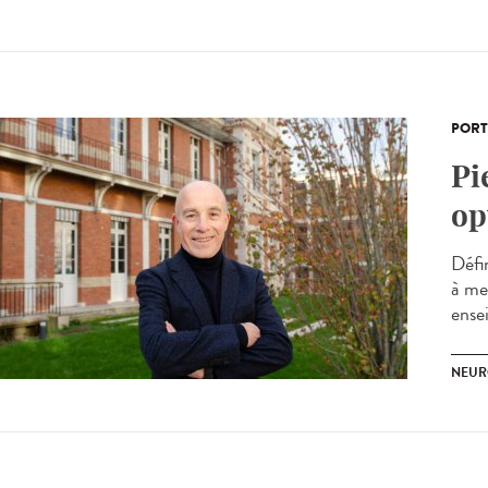
PORT
Pi
op
Défi
à me
ensei
NEUR