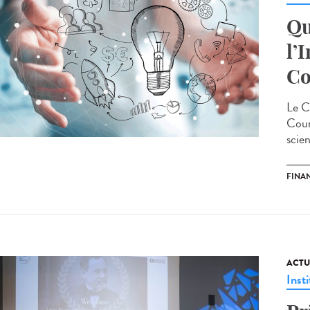
Qu
l’
Co
Le C
Coun
scien
FINA
ACTU
Insti