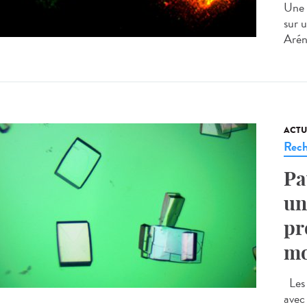
Une 
sur 
Arén
ACTU
Rech
Pa
un
pr
mo
Les b
avec