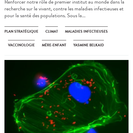
Renforcer notre rôle de premier institut au monde dans la
recherche sur le vivant, contre les maladies infectieuses et
pour la santé des populations. Sous la...
PLAN STRATÉGIQUE
CLIMAT
MALADIES INFECTIEUSES
VACCINOLOGIE
MÈRE-ENFANT
YASMINE BELKAID