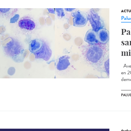
ACTU
Palu
Pa
sa
mi
Avec
en 2
deme
PALU