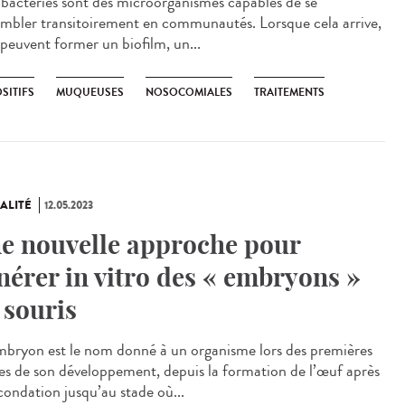
bactéries sont des microorganismes capables de se
embler transitoirement en communautés. Lorsque cela arrive,
 peuvent former un biofilm, un...
SITIFS
MUQUEUSES
NOSOCOMIALES
TRAITEMENTS
ALITÉ
12.05.2023
e nouvelle approche pour
nérer in vitro des « embryons »
 souris
bryon est le nom donné à un organisme lors des premières
es de son développement, depuis la formation de l’œuf après
condation jusqu’au stade où...