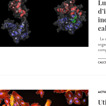
Lu
d’
in
ca
La c
orga
comp
CALC
ACTU
Ut