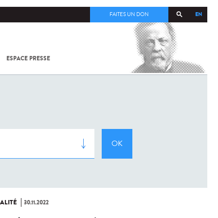
EN
FAITES UN DON
ESPACE PRESSE
TOUT SUR
SARS-
COV-2 /
COVID-19
À
L'INSTITUT
PASTEUR
ALITÉ
30.11.2022