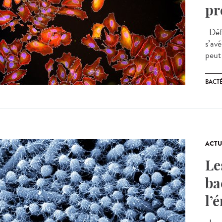
pr
Défi
s’av
peut 
BACT
ACTU
Le
ba
l’