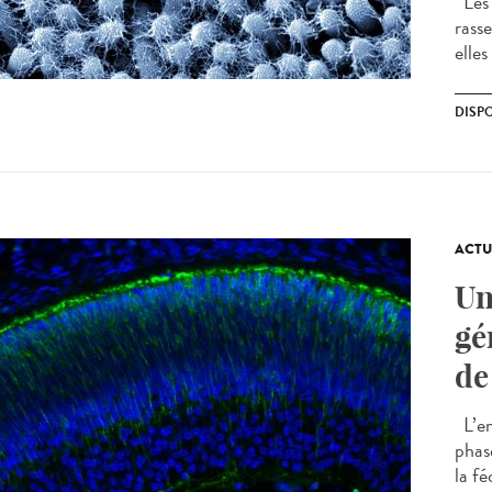
Les 
rass
elles
DISPO
ACTU
Un
gé
de
L’em
phas
la fé