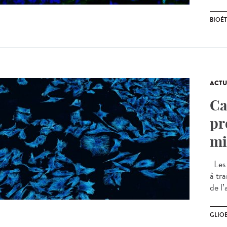
BIOÉ
ACTU
Ca
pr
mi
Les 
à tra
de l’
GLIO