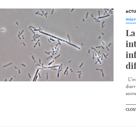
ACTU
micr
La
in
in
dif
L’inf
diarr
soins
CLOST