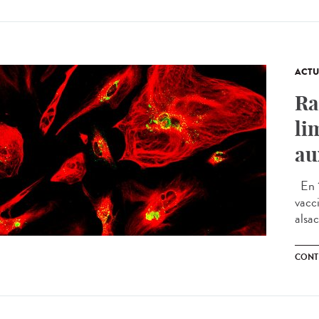
ACTU
Ra
li
au
En 1
vacc
alsac
CONT