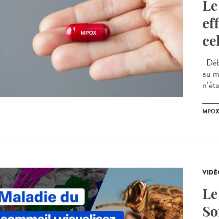
Le
ef
ce
Débu
au mp
n’éta
MPO
VIDÉ
Le
So