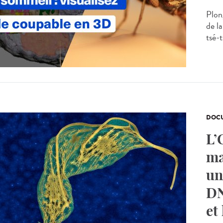
Plon
de l
tsé-t
DOCU
L’
ma
un
DN
et