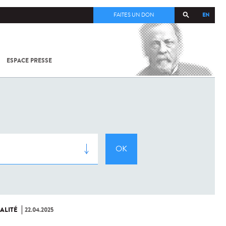
EN
FAITES UN DON
ESPACE PRESSE
TOUT SUR
SARS-
COV-2 /
COVID-19
À
L'INSTITUT
PASTEUR
ALITÉ
22.04.2025