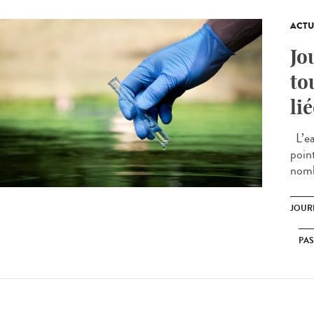
ACTU
Jo
to
li
L’ea
poin
nomb
JOUR
PA