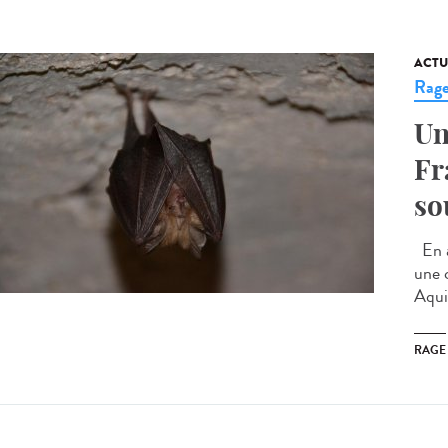
ACTU
Rag
Un
Fr
so
En a
une 
Aqui
RAGE