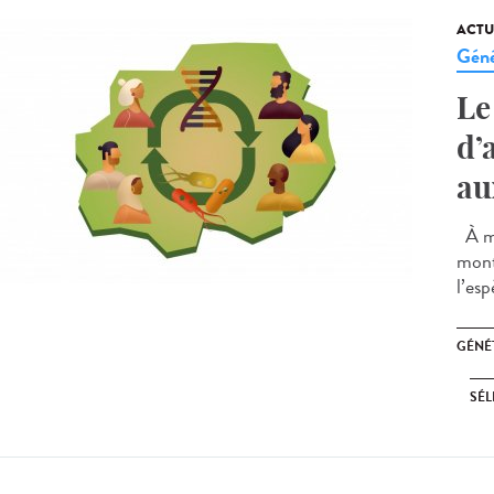
ACTU
Géné
Le
d’
au
À me
mont
l’es
GÉNÉ
SÉL