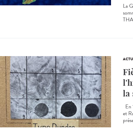
La G
somm
THA)
ACTU
Fi
l'
la
En 1
et R
prés