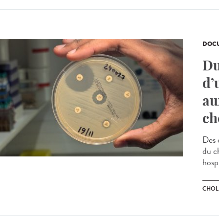
DOCU
Du
d’
au
ch
Des 
du ch
hospi
CHOL