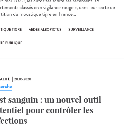
t mai 2020, les autorités sanitaires recensent 58
rtements classés en « vigilance rouge », dans leur carte de
rtition du moustique tigre en France...
TIQUE TIGRE
AEDES ALBOPICTUS
SURVEILLANCE
TÉ PUBLIQUE
ALITÉ
20.05.2020
erche
st sanguin : un nouvel outil
tentiel pour contrôler les
fections