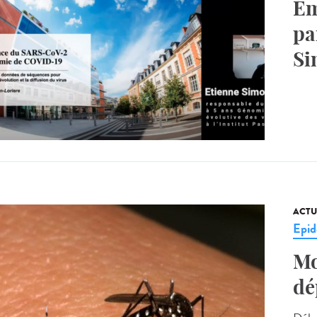
Ém
pa
Si
ACTU
Epid
Mo
dé