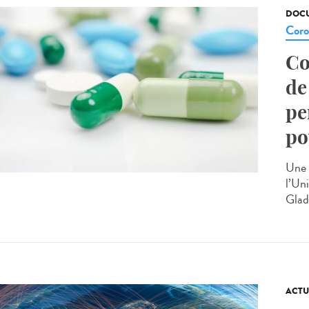
DOCU
Coro
Co
de
pe
po
Une 
l’Un
Glads
ACTU