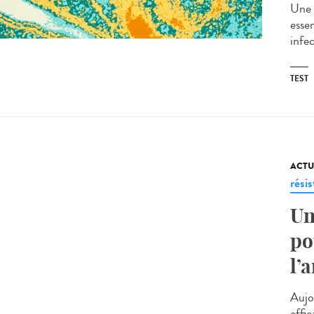
Une 
esse
infec
TEST
ACTU
rési
Un
po
l’
Aujou
effic