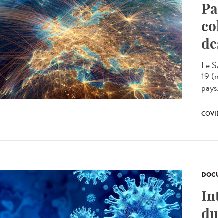
Pa
co
de
Le S
19 (
pays.
COVID
DOCU
In
du