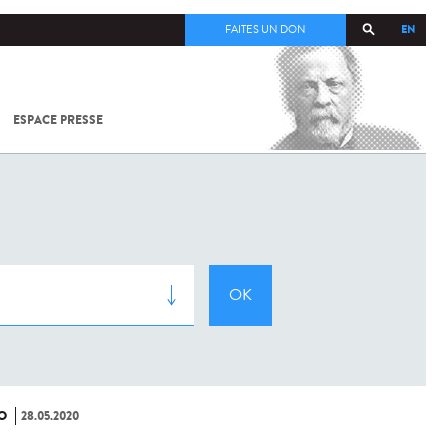
EN
FAITES UN DON
ESPACE PRESSE
TOUT SUR
SARS-
COV-2 /
COVID-19
À
L'INSTITUT
PASTEUR
O
28.05.2020