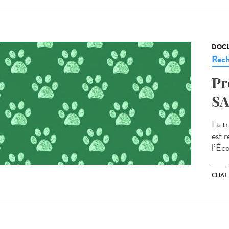
DOCU
Rech
Pr
SA
La t
est 
l’Éco
CHAT