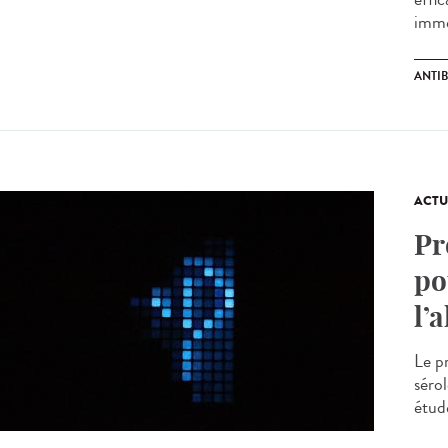
imme
ANTI
ACTU
Pr
po
l’
Le p
sérol
étude