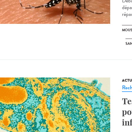
Débu
dépa
répa
MOUS
SAN
ACTU
Rech
Te
po
in