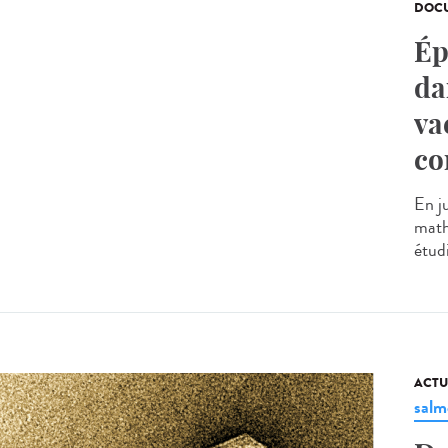
DOCU
Ép
da
va
co
En j
math
étud
ACTU
salm