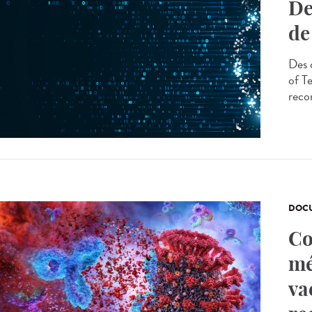
De
de
Des 
of T
reco
DOCU
Co
mé
va