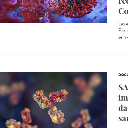
re
Co
Les 
Pari
sein 
DOCU
SA
im
da
sa