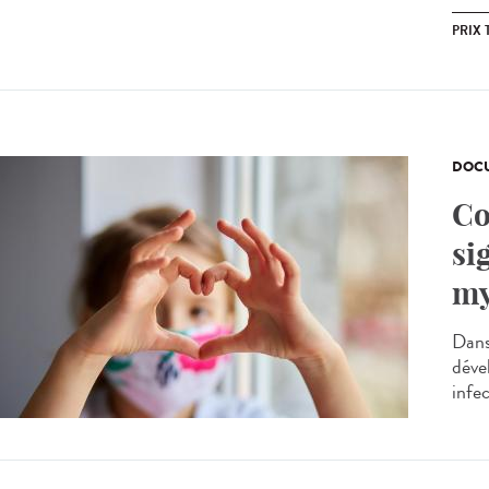
PRIX 
DOCU
Co
si
my
Dans
déve
infe