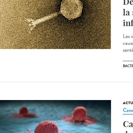
De
la
in
Les i
caus
sant
BACT
ACTU
Canc
Ca