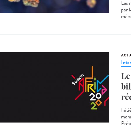
Les 
par 
méca
ACTU
Inte
Le
bi
ré
Init
mani
Prési