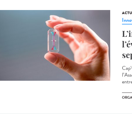
ACTU
Inno
L’
l’
se
Cap'
l’Ass
entre
ORGA