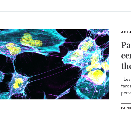
ACTU
Pa
ce
th
Les 
fard
pers
PARK