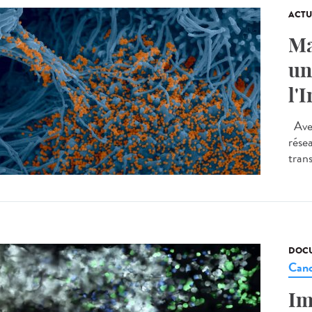
ACTU
Ma
un
l'
Avec
rése
trans
DOCU
Canc
Im