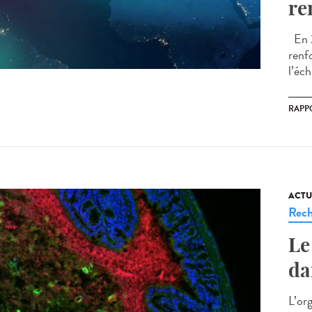
re
En 2
renfo
l’éch
RAPP
ACTU
Rech
Le
da
L’or