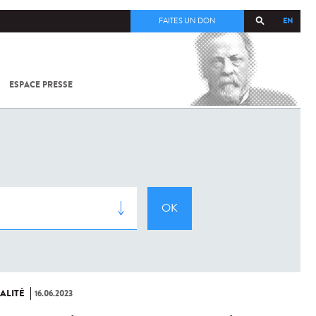
EN
FAITES UN DON
ESPACE PRESSE
TOUT SUR
SARS-
COV-2 /
COVID-19
À
L'INSTITUT
PASTEUR
ALITÉ
16.06.2023