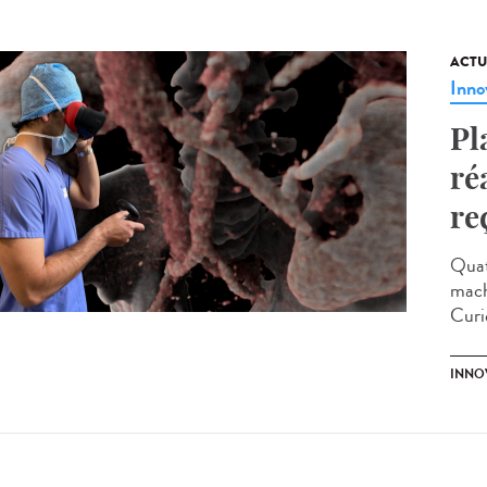
ACTU
Inno
Pl
ré
re
Quat
machi
Curie
INNO