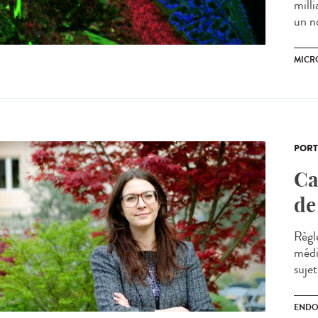
milli
un n
MICR
PORT
Ca
de
Règl
médi
suje
ENDO