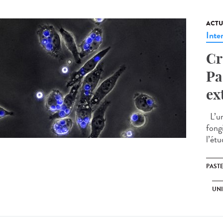
ACTU
Inte
Cr
Pa
ex
L’un
fongi
l’étu
PAST
UNI