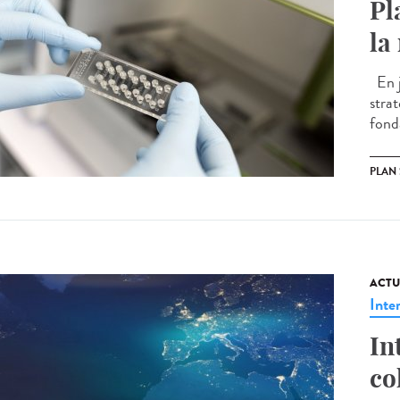
Pl
la
En j
stra
fond
PLAN
ACTU
Inte
In
co