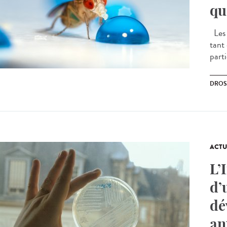
qu
Les 
tant
parti
DROS
ACTU
L’
d’
dé
an