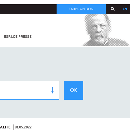
EN
FAITES UN DON
ESPACE PRESSE
TOUT SUR
SARS-
COV-2 /
COVID-19
À
L'INSTITUT
PASTEUR
ALITÉ
31.05.2022