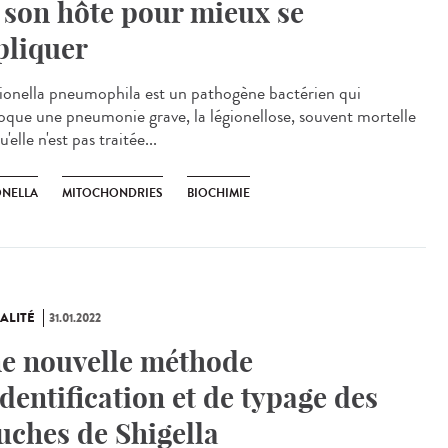
 son hôte pour mieux se
pliquer
onella pneumophila est un pathogène bactérien qui
oque une pneumonie grave, la légionellose, souvent mortelle
u'elle n'est pas traitée...
ONELLA
MITOCHONDRIES
BIOCHIMIE
ALITÉ
31.01.2022
e nouvelle méthode
identification et de typage des
uches de Shigella