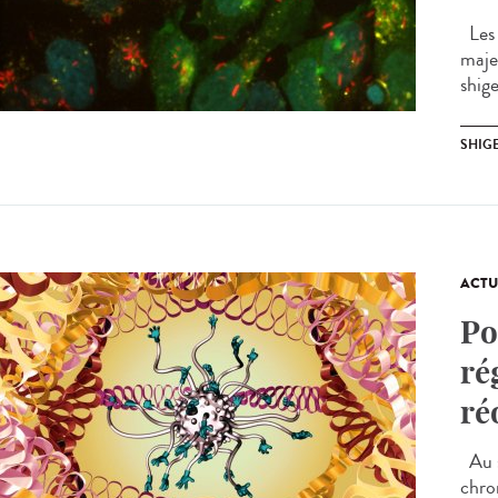
Les 
maje
shige
SHIG
ACTU
Po
ré
ré
Au s
chro