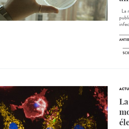
La r
publ
infec
ANTI
SCI
ACTU
La
mo
él