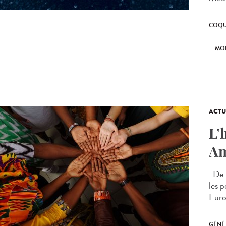
COQU
MO
ACTU
L’
Am
De n
les 
Euro
GÉNÉ