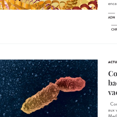
encap
ADN
CH
ACTU
Co
ba
va
Comm
aux 
Medi