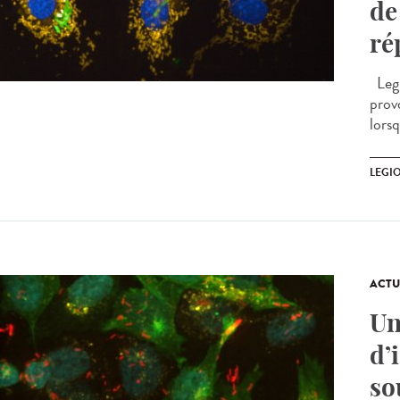
de
ré
Legi
prov
lorsq
LEGI
ACTU
Un
d’
so