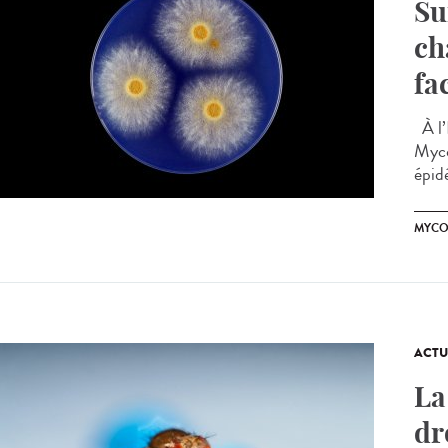
Su
ch
fa
À l’
Myco
épid
MYCO
ACTU
La
dr