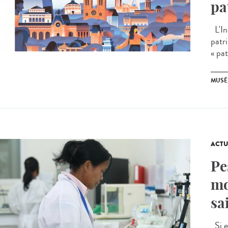
pa
L'In
patr
« pat
MUSÉ
ACTU
Pe
mo
sa
Si e