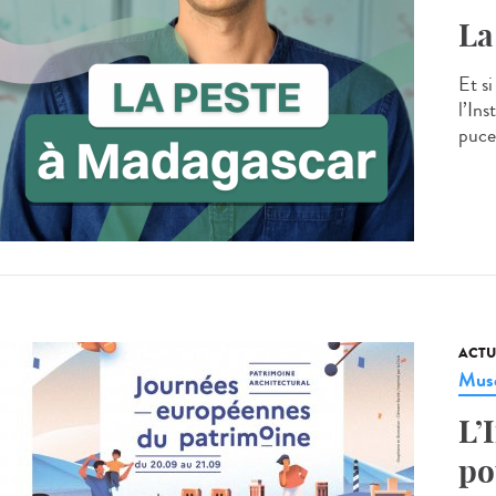
La
Et s
l’Ins
puce
ACTU
Musé
L’
po