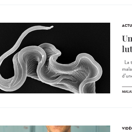
ACTU
Un
lu
La t
mala
d’un
MALA
VIDÉ