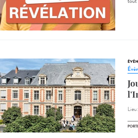
tout 
ÉVÉ
Évèn
Jo
l'
Lieu
PORT