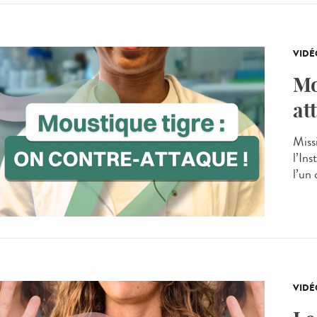
VIDÉ
Mo
at
Miss
l’Ins
l’un 
VIDÉ