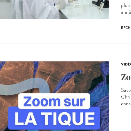
plus
anné
RECH
VIDÉ
Zo
Save
Chri
dans 