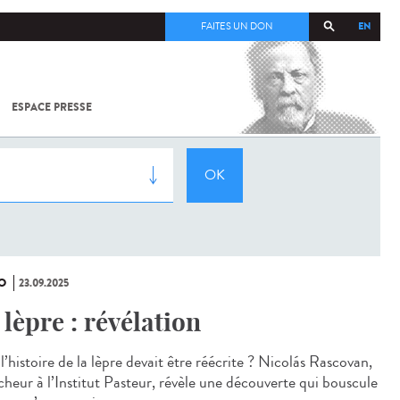
EN
FAITES UN DON
ESPACE PRESSE
TOUT SUR
SARS-
COV-2 /
COVID-19
À
L'INSTITUT
PASTEUR
O
23.09.2025
 lèpre : révélation
 l’histoire de la lèpre devait être réécrite ? Nicolás Rascovan,
cheur à l’Institut Pasteur, révèle une découverte qui bouscule