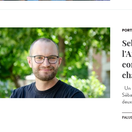
PORT
Se
l'
co
ch
Un c
Séba
deux 
PALU