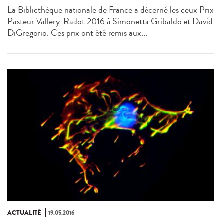
La Bibliothèque nationale de France a décerné les deux Prix
Pasteur Vallery-Radot 2016 à Simonetta Gribaldo et David
DiGregorio. Ces prix ont été remis aux...
ACTUALITÉ
19.05.2016