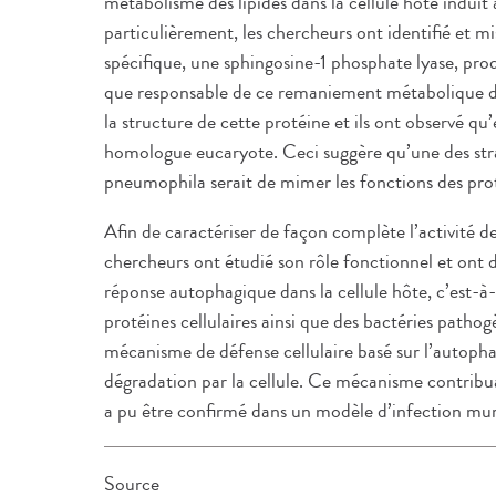
métabolisme des lipides dans la cellule hôte induit 
particulièrement, les chercheurs ont identifié et mi
spécifique, une sphingosine-1 phosphate lyase, prod
que responsable de ce remaniement métabolique dan
la structure de cette protéine et ils ont observé qu
homologue eucaryote. Ceci suggère qu’une des stra
pneumophila serait de mimer les fonctions des pr
Afin de caractériser de façon complète l’activité de
chercheurs ont étudié son rôle fonctionnel et ont d
réponse autophagique dans la cellule hôte, c’est-à-
protéines cellulaires ainsi que des bactéries patho
mécanisme de défense cellulaire basé sur l’autophagi
dégradation par la cellule. Ce mécanisme contribu
a pu être confirmé dans un modèle d’infection mur
Source