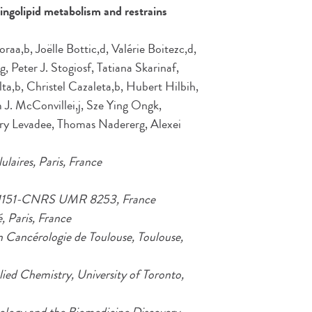
ingolipid metabolism and restrains
aa,b, Joëlle Bottic,d, Valérie Boitezc,d,
 Peter J. Stogiosf, Tatiana Skarinaf,
a,b, Christel Cazaleta,b, Hubert Hilbih,
 J. McConvillei,j, Sze Ying Ongk,
rry Levadee, Thomas Nadererg, Alexei
lulaires, Paris, France
 U1151-CNRS UMR 8253, France
, Paris, France
ancérologie de Toulouse, Toulouse,
ed Chemistry, University of Toronto,