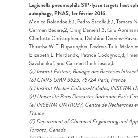
Legionella pneumophila S1P-lyase targets host sph
autophagy, PNAS, 1er février 2016.
Monica Rolandoa,b,1, Pedro Escolla,b,1, Tamara Nor
Carmen Bediae,2, Craig Danielsf,3, Gilu Abrahamg,
Charlotte Christophea,b, Delphine Dervins-Ravault
Thusitha W. T. Rupasinghei, Dedreia Tulli, Malcolm
Elizabeth L. Hartlandk, Patrice Codognoc,d, Thie
Savchenkof, and Carmen Buchriesera,b
(a) Institut Pasteur, Biologie des Bactéries Intracel
(b) CNRS UMR 3525, 75724 Paris, France
(c) Institut Necker Enfants-Malades, INSERM
(d) Université Paris Descartes-Sorbonne Paris Cité
(e) INSERM UMR1037, Centre de Recherches en C
France
(f) Department of Chemical Engineering and Appli
Toronto, Canada