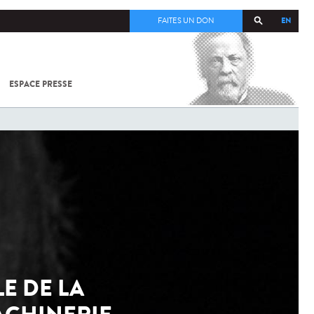
EN
FAITES UN DON
ESPACE PRESSE
TOUT SUR
SARS-
COV-2 /
COVID-19
À
L'INSTITUT
PASTEUR
E DE LA