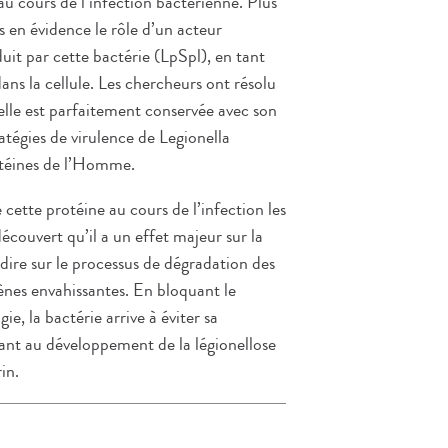
au cours de l’infection bactérienne. Plus
s en évidence le rôle d’un acteur
uit par cette bactérie (LpSpl), en tant
s la cellule. Les chercheurs ont résolu
’elle est parfaitement conservée avec son
tégies de virulence de Legionella
otéines de l’Homme.
 cette protéine au cours de l’infection les
écouvert qu’il a un effet majeur sur la
dire sur le processus de dégradation des
gènes envahissantes. En bloquant le
e, la bactérie arrive à éviter sa
ant au développement de la légionellose
in.