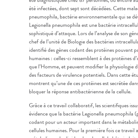
été diagnostiquée chez 87 personnes, ou encore a
été infectées, dont sept sont décédées. Cette mala
pneumophila, bactérie environnementale qui se dév
Legionella pneumophila est une bactérie intracellu
sophistiqué d’attaque. Lors de l’analyse de son g
chef de l’unité de Biologie des bactéries intracellu
identifié des gènes codant des protéines pouvant par
humaines : celles-ci ressemblent à des protéines d’
que l’Homme, et peuvent modifier la physiologie de
des facteurs de virulence potentiels. Dans cette é
montrent qu’une de ces protéines est secrétée dans 
bloquer la réponse antibactérienne de la cellule.
Grâce à ce travail collaboratif, les scientifiques is
évidence que la bactérie Legionella pneumophila (
codant pour un acteur important dans le métaboli
cellules humaines. Pour la première fois ce trava