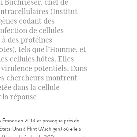
n Buchrieser, chef de
intracellulaires (Institut
 gènes codant des
infection de cellules
 à des protéines
tes), tels que l’Homme, et
es cellules hôtes. Elles
 virulence potentiels. Dans
les chercheurs montrent
tée dans la cellule
r la réponse
n France en 2014 et provoqué près de
tats-Unis à Flint (Michigan) où elle a