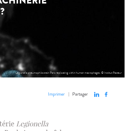
ACHINERIE
?
Legionella pneumophila strain Paris replicating within human macrophages. © Institut Pasteur
Imprimer
Partager
|
térie
Legionella