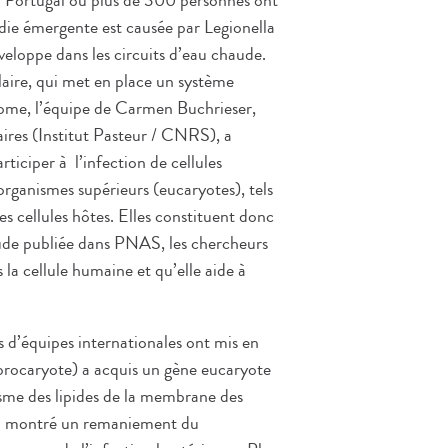
u Portugal où plus de 300 personnes ont
die émergente est causée par Legionella
eloppe dans les circuits d’eau chaude.
laire, qui met en place un système
énome, l’équipe de Carmen Buchrieser,
laires (Institut Pasteur / CNRS), a
ticiper à l’infection de cellules
organismes supérieurs (eucaryotes), tels
s cellules hôtes. Elles constituent donc
tude publiée dans PNAS, les chercheurs
la cellule humaine et qu’elle aide à
sus d’équipes internationales ont mis en
procaryote) a acquis un gène eucaryote
sme des lipides de la membrane des
il a montré un remaniement du