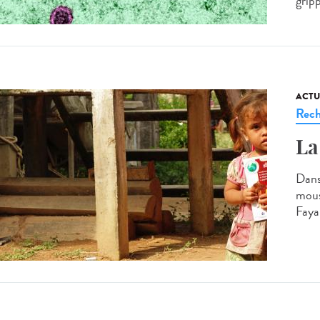
grip
ACTU
Rech
La
Dans
mous
Fayar