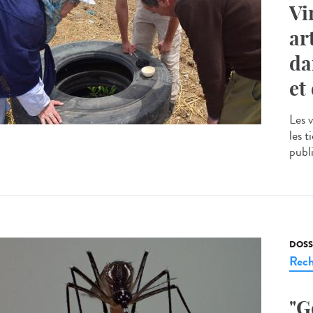
Vi
ar
da
et
Les 
les 
publi
DOSS
Rech
"G