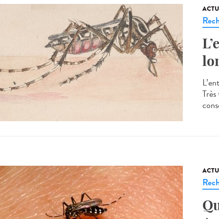
ACTU
Rech
L’
lo
L’en
Très
consc
ACTU
Rech
Qu