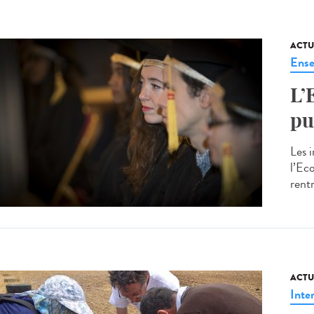
ACTU
Ense
L’
pu
Les 
l’Ec
rent
ACTU
Inte