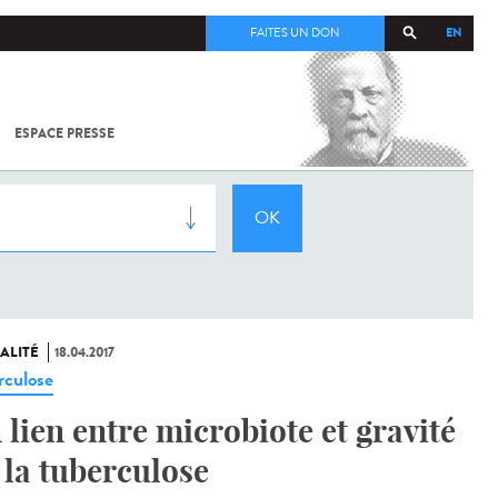
EN
FAITES UN DON
ESPACE PRESSE
TOUT SUR
SARS-
COV-2 /
COVID-19
À
L'INSTITUT
PASTEUR
ALITÉ
18.04.2017
rculose
 lien entre microbiote et gravité
 la tuberculose