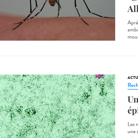
Al
Après
amba
mous
ACTU
Rech
Un
ép
Les 
une 