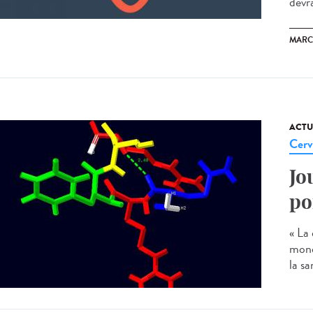
devra
MARC
ACTU
Cerv
Jo
po
« La 
mond
la sa