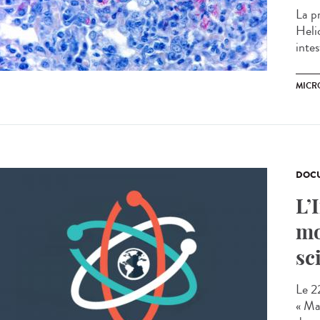
La pr
Heli
inte
MICR
DOCU
L’
mo
sc
Le 22
« Ma