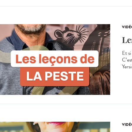
VIDÉ
Le
Et s
C’es
Yersi
VIDÉ