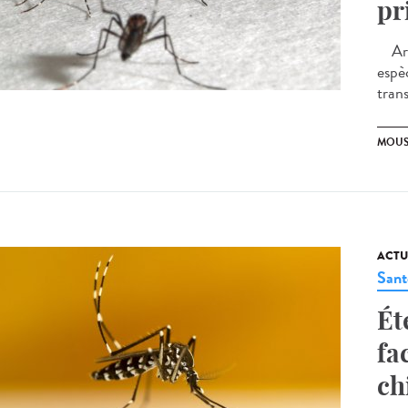
pr
Arti
espè
tran
MOUS
ACTU
Sant
Ét
fa
ch