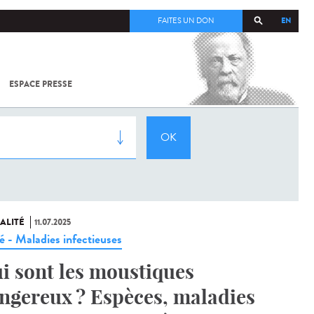
EN
FAITES UN DON
ESPACE PRESSE
TOUT SUR
SARS-
COV-2 /
COVID-19
À
L'INSTITUT
PASTEUR
ALITÉ
11.07.2025
é - Maladies infectieuses
i sont les moustiques
ngereux ? Espèces, maladies