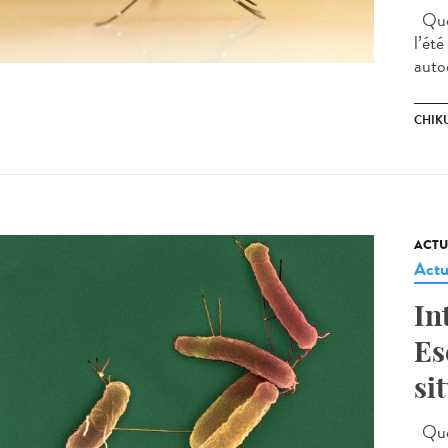
Quel
l’ét
auto
CHIK
ACTU
Actu
In
Es
si
Quell