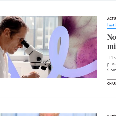
ACTU
Insti
No
mi
L'Ins
plus
Comp
CHAR