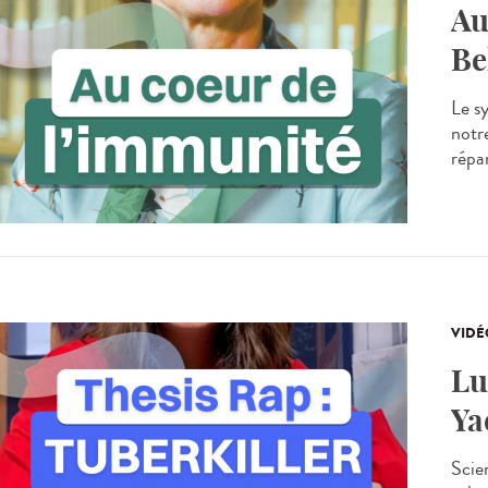
Au
Be
Le s
notr
répar
VIDÉ
Lu
Ya
Scie