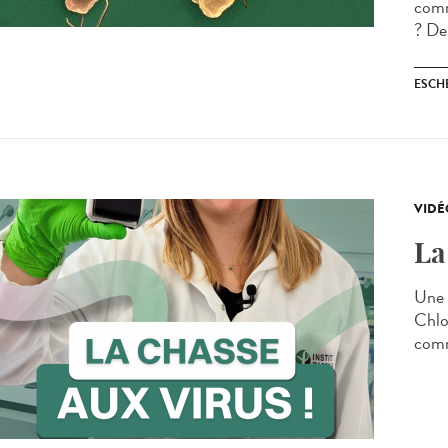
comm
? Dep
ESCH
VIDÉ
La
Une 
Chlo
comm