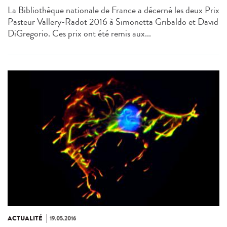
La Bibliothèque nationale de France a décerné les deux Prix
Pasteur Vallery-Radot 2016 à Simonetta Gribaldo et David
DiGregorio. Ces prix ont été remis aux...
ACTUALITÉ
19.05.2016