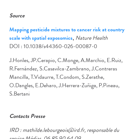
Source
Mapping pesticide mixtures to cancer risk at country
scale with spatial exposomics
,
Nature Health
DOI : 10.1038/s44360-026-00087-0
J.Honles, JP.Cerapio, C.Monge, A.Marchio, E.Ruiz,
R.Fernández, S.Casavilca-Zambrano, J.Contreras
Mancilla, T.Vidaurre, T.Condom, S.Zerathe,
O.Dangles, E.Deharo, J.Herrera-Zuñiga, P.Pineau,
S.Bertani
Contacts Presse
IRD : mathilde.lebourgeois@ird.fr, responsable du
service Médias, 06 85 90 64 09