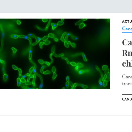
ACTU
Cand
Ca
Rm
ch
Cand
tract
CAND