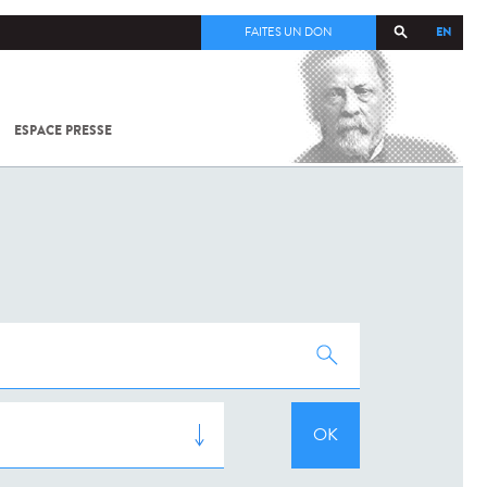
EN
FAITES UN DON
ESPACE PRESSE
TOUT SUR
SARS-
COV-2 /
COVID-19
À
L'INSTITUT
PASTEUR