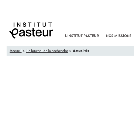
RECHERCHE
ENSEIGNEMENT
SANTÉ PUBLIQUE
L'INSTITUT PASTEUR
NOS MISSIONS
Vous
Actualités
Accueil
Le journal de la recherche
êtes
ici