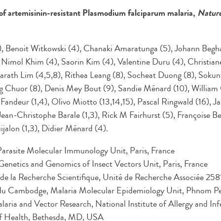
of artemisinin-resistant Plasmodium falciparum malaria,
Natur
3), Benoit Witkowski (4), Chanaki Amaratunga (5), Johann Begha
), Nimol Khim (4), Saorin Kim (4), Valentine Duru (4), Christian
rath Lim (4,5,8), Rithea Leang (8), Socheat Duong (8), Sokunt
 Chuor (8), Denis Mey Bout (9), Sandie Ménard (10), William O.
 Fandeur (1,4), Olivo Miotto (13,14,15), Pascal Ringwald (16), Ja
Jean-Christophe Barale (1,3), Rick M Fairhurst (5), Françoise Be
alon (1,3), Didier Ménard (4).
, Parasite Molecular Immunology Unit, Paris, France
, Genetics and Genomics of Insect Vectors Unit, Paris, France
de la Recherche Scientifique, Unité de Recherche Associée 2581
r du Cambodge, Malaria Molecular Epidemiology Unit, Phnom 
laria and Vector Research, National Institute of Allergy and Inf
 of Health, Bethesda, MD, USA