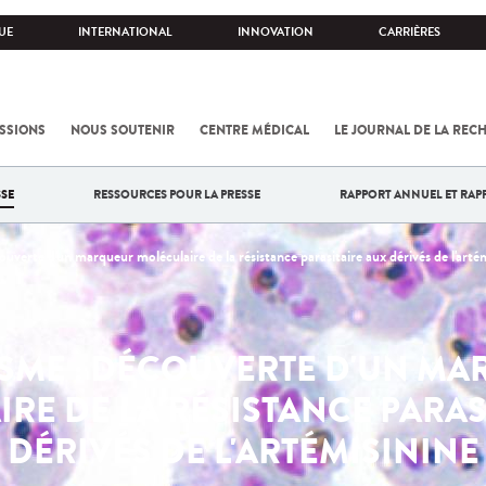
UE
INTERNATIONAL
INNOVATION
CARRIÈRES
SSIONS
NOUS SOUTENIR
CENTRE MÉDICAL
LE JOURNAL DE LA REC
SE
RESSOURCES POUR LA PRESSE
RAPPORT ANNUEL ET RAP
uverte d'un marqueur moléculaire de la résistance parasitaire aux dérivés de l'arté
SME : DÉCOUVERTE D'UN M
RE DE LA RÉSISTANCE PARAS
DÉRIVÉS DE L'ARTÉMISININE