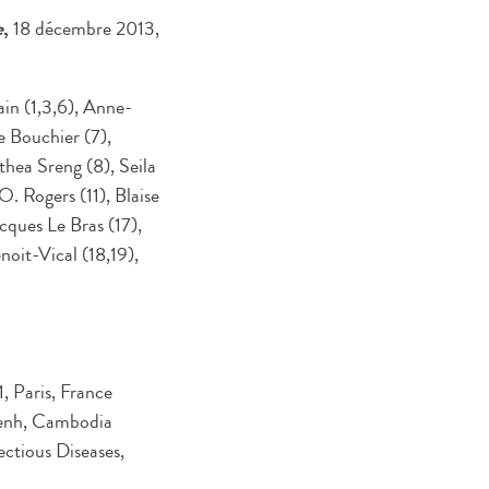
e
,
18 décembre 2013,
in (1,3,6), Anne-
e Bouchier (7),
hea Sreng (8), Seila
 Rogers (11), Blaise
cques Le Bras (17),
noit-Vical (18,19),
, Paris, France
Penh, Cambodia
ectious Diseases,