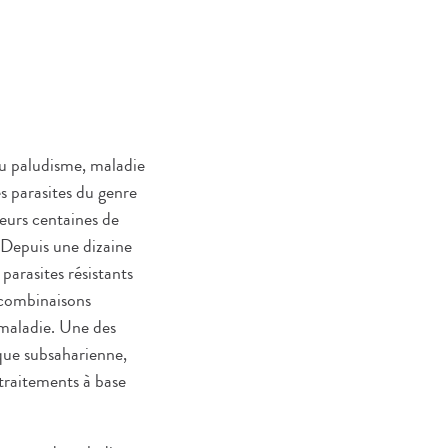
u paludisme, maladie
es parasites du genre
eurs centaines de
 Depuis une dizaine
arasites résistants
s combinaisons
 maladie. Une des
ique subsaharienne,
 traitements à base