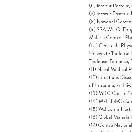
(6) Institut Pasteur,
(7) Institut Pasteu
(8) National Center
(9) SSA WHO, Drug 
Malaria Control, P
(10) Centre de Ph
Université Toulouse I
Toulouse, Toulouse, 
(11) Naval Medical
(12) Infectious Dis
of Lausanne, and Swi
(13) MRC Centre fo
(14) Mahidol-Oxford
(15) Wellcome Trust
(16) Global Malaria
(17) Centre Nation