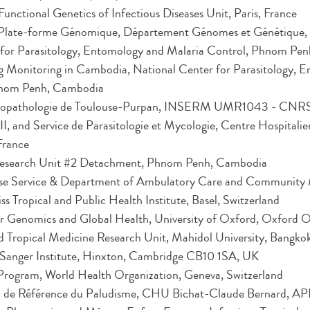
 Functional Genetics of Infectious Diseases Unit, Paris, France
r, Plate-forme Génomique, Département Génomes et Génétique, 
 for Parasitology, Entomology and Malaria Control, Phnom Pe
Monitoring in Cambodia, National Center for Parasitology, 
hnom Penh, Cambodia
ysiopathologie de Toulouse-Purpan, INSERM UMR1043 - CN
II, and Service de Parasitologie et Mycologie, Centre Hospitalier
France
 Research Unit #2 Detachment, Phnom Penh, Cambodia
ease Service & Department of Ambulatory Care and Community M
ss Tropical and Public Health Institute, Basel, Switzerland
r Genomics and Global Health, University of Oxford, Oxford
 Tropical Medicine Research Unit, Mahidol University, Bangko
 Sanger Institute, Hinxton, Cambridge CB10 1SA, UK
 Program, World Health Organization, Geneva, Switzerland
al de Référence du Paludisme, CHU Bichat-Claude Bernard, 