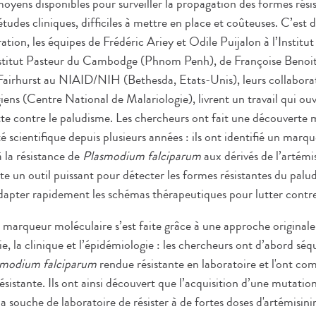
moyens disponibles pour surveiller la propagation des formes rés
 études cliniques, difficiles à mettre en place et coûteuses. C’est
ration, les équipes de Frédéric Ariey et Odile Puijalon à l’Institut
nstitut Pasteur du Cambodge (Phnom Penh), de Françoise Beno
Fairhurst au NIAID/NIH (Bethesda, Etats-Unis), leurs collaborat
ens (Centre National de Malariologie), livrent un travail qui ou
tte contre le paludisme. Les chercheurs ont fait une découverte 
scientifique depuis plusieurs années : ils ont identifié un marq
 la résistance de
Plasmodium falciparum
aux dérivés de l’artém
te un outil puissant pour détecter les formes résistantes du palu
adapter rapidement les schémas thérapeutiques pour lutter contre
e marqueur moléculaire s’est faite grâce à une approche originale
e, la clinique et l’épidémiologie : les chercheurs ont d’abord s
smodium falciparum
rendue résistante en laboratoire et l'ont com
sistante. Ils ont ainsi découvert que l’acquisition d’une mutatio
la souche de laboratoire de résister à de fortes doses d'artémisini