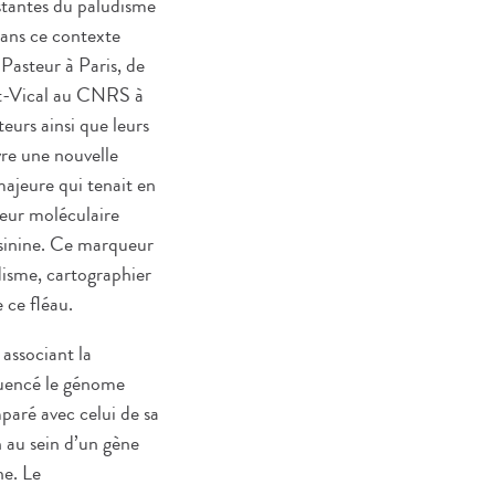
istantes du paludisme
 dans ce contexte
 Pasteur à Paris, de
it-Vical au CNRS à
eurs ainsi que leurs
vre une nouvelle
majeure qui tenait en
ueur moléculaire
isinine. Ce marqueur
disme, cartographier
 ce fléau.
 associant la
équencé le génome
paré avec celui de sa
n au sein d’un gène
ne. Le