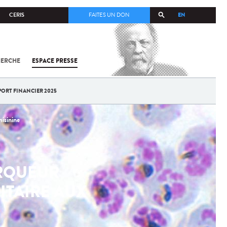
EN
CERIS
FAITES UN DON
HERCHE
ESPACE PRESSE
TOUT SUR
SARS-
COV-2 /
COVID-19
PORT FINANCIER 2025
À
L'INSTITUT
PASTEUR
misinine
ARQUEUR
ITAIRE AUX