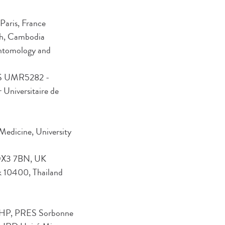
Paris, France
nh, Cambodia
Entomology and
RS UMR5282 -
 Universitaire de
edicine, University
 OX3 7BN, UK
k 10400, Thailand
APHP, PRES Sorbonne