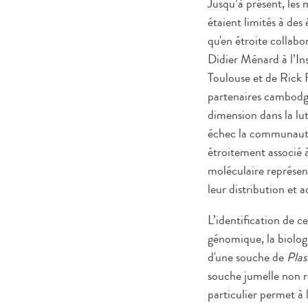
Jusqu’à présent, les 
étaient limités à des
qu'en étroite collabo
Didier Ménard à l’I
Toulouse et de Rick 
partenaires cambodgi
dimension dans la lu
échec la communauté 
étroitement associé à
moléculaire représen
leur distribution et 
L’identification de c
génomique, la biologi
d'une souche de
Pla
souche jumelle non ré
particulier permet à 