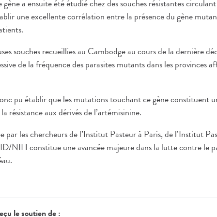
gène a ensuite été étudié chez des souches résistantes circula
blir une excellente corrélation entre la présence du gène mutant
atients.
ses souches recueillies au Cambodge au cours de la dernière d
sive de la fréquence des parasites mutants dans les provinces aff
onc pu établir que les mutations touchant ce gène constituent u
la résistance aux dérivés de l’artémisinine.
e par les chercheurs de l’Institut Pasteur à Paris, de l’Institut
/NIH constitue une avancée majeure dans la lutte contre le pa
éau.
çu le soutien de :