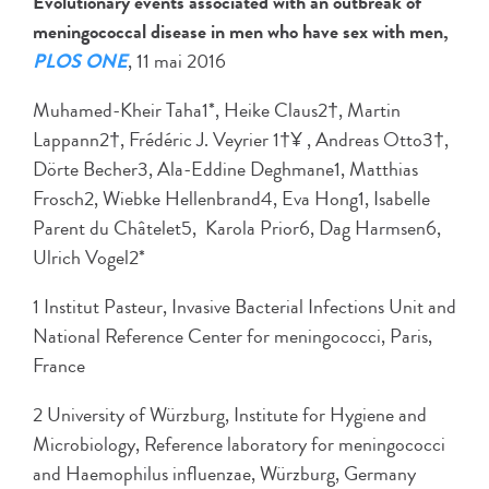
Evolutionary events associated with an outbreak of
meningococcal disease in men who have sex with men,
PLOS ONE
, 11 mai 2016
Muhamed-Kheir Taha1*, Heike Claus2†, Martin
Lappann2†, Frédéric J. Veyrier 1†¥ , Andreas Otto3†,
Dörte Becher3, Ala-Eddine Deghmane1, Matthias
Frosch2, Wiebke Hellenbrand4, Eva Hong1, Isabelle
Parent du Châtelet5, Karola Prior6, Dag Harmsen6,
Ulrich Vogel2*
1 Institut Pasteur, Invasive Bacterial Infections Unit and
National Reference Center for meningococci, Paris,
France
2 University of Würzburg, Institute for Hygiene and
Microbiology, Reference laboratory for meningococci
and Haemophilus influenzae, Würzburg, Germany