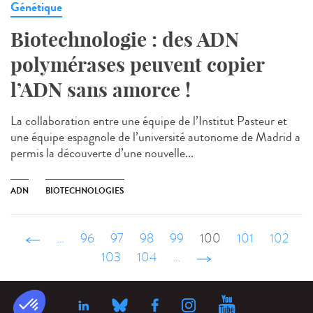
Génétique
Biotechnologie : des ADN
polymérases peuvent copier
l’ADN sans amorce !
La collaboration entre une équipe de l’Institut Pasteur et
une équipe espagnole de l’université autonome de Madrid a
permis la découverte d’une nouvelle...
ADN
BIOTECHNOLOGIES
‹ précédent
…
96
97
98
99
100
101
102
103
104
…
suivant ›