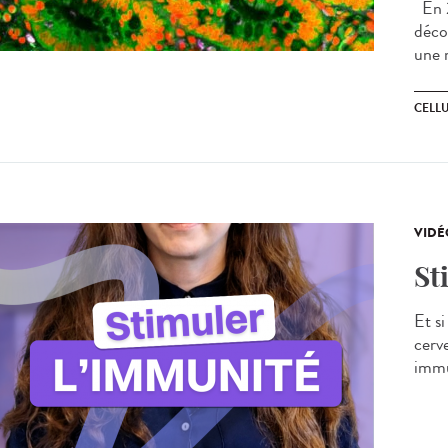
En 2
déco
une 
CELL
VIDÉ
St
Et s
cerv
immu