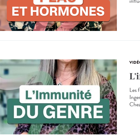
infl
VIDÉ
L'
Les 
Inger
Chez