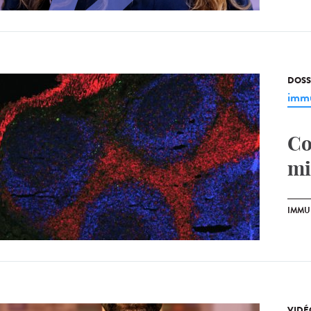
DOSS
immu
Co
mi
IMMU
VIDÉ