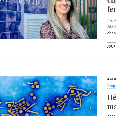
fe
De la
Moll
cherc
JOUR
ACTU
Hépa
Hé
ma
ma