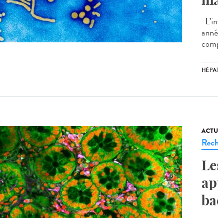
L’in
anné
comp
HÉPAT
ACTU
Rech
Le
ap
ba