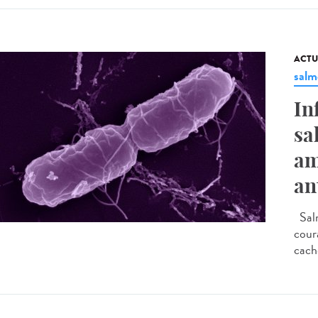
ACTU
salm
In
sa
am
an
Salm
coura
cache