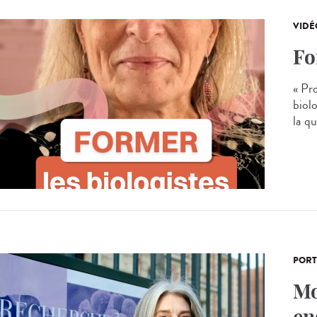
VIDÉ
Fo
« Pr
biolo
la q
PORT
Mo
en