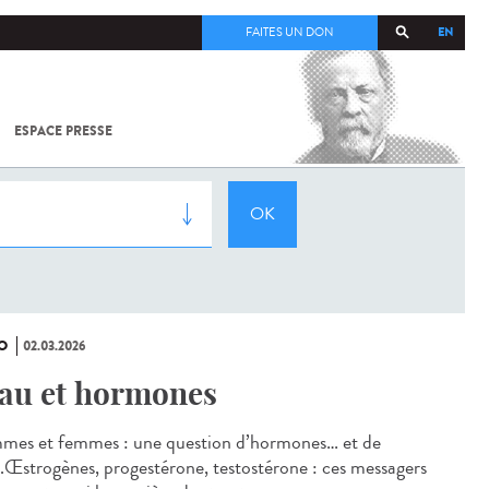
EN
FAITES UN DON
ESPACE PRESSE
TOUT SUR
SARS-
COV-2 /
COVID-19
À
L'INSTITUT
PASTEUR
O
02.03.2026
au et hormones
es et femmes : une question d’hormones… et de
.Œstrogènes, progestérone, testostérone : ces messagers