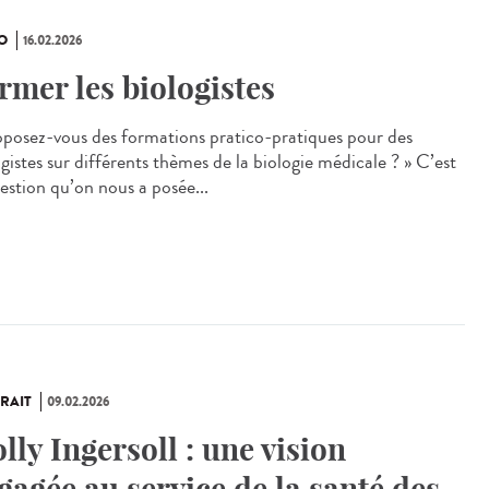
O
16.02.2026
rmer les biologistes
oposez‑vous des formations pratico‑pratiques pour des
gistes sur différents thèmes de la biologie médicale ? » C’est
uestion qu’on nous a posée...
RAIT
09.02.2026
lly Ingersoll : une vision
gagée au service de la santé des