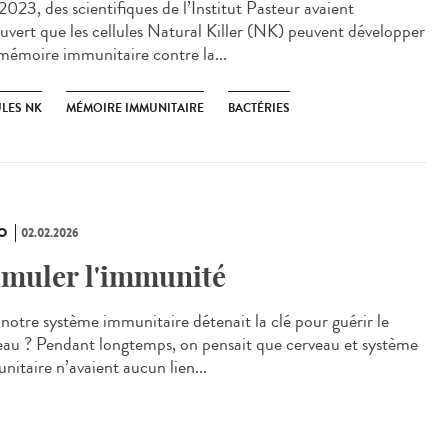
023, des scientifiques de l’Institut Pasteur avaient
uvert que les cellules Natural Killer (NK) peuvent développer
mémoire immunitaire contre la...
ULES NK
MÉMOIRE IMMUNITAIRE
BACTÉRIES
O
02.02.2026
imuler l'immunité
i notre système immunitaire détenait la clé pour guérir le
eau ? Pendant longtemps, on pensait que cerveau et système
nitaire n’avaient aucun lien...