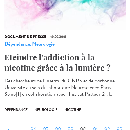
DOCUMENT DE PRESSE
10.09.2018
Dépendance
Neurologie
,
Eteindre l’addiction à la
nicotine grâce à la lumière ?
Des chercheurs de l’Inserm, du CNRS et de Sorbonne
Université au sein du laboratoire Neuroscience Paris-
Seine[1] en collaboration avec l’Institut Pasteur[2], l...
DÉPENDANCE
NEUROLOGIE
NICOTINE
‹ précédent
…
86
87
88
89
90
91
92
93